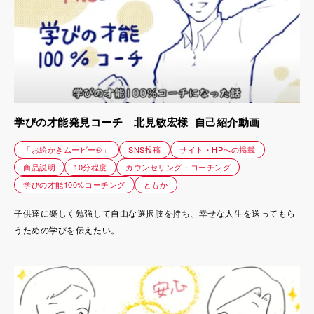
学びの才能発見コーチ 北見敏宏様_自己紹介動画
「お絵かきムービー®」
SNS投稿
サイト・HPへの掲載
商品説明
10分程度
カウンセリング・コーチング
学びの才能100%コーチング
ともか
子供達に楽しく勉強して自由な選択肢を持ち、幸せな人生を送ってもら
うための学びを伝えたい。