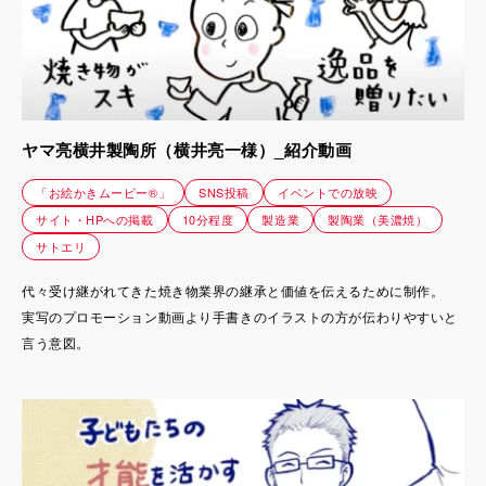
ヤマ亮横井製陶所（横井亮一様）_紹介動画
「お絵かきムービー®」
SNS投稿
イベントでの放映
サイト・HPへの掲載
10分程度
製造業
製陶業（美濃焼）
サトエリ
代々受け継がれてきた焼き物業界の継承と価値を伝えるために制作。
実写のプロモーション動画より手書きのイラストの方が伝わりやすいと
言う意図。