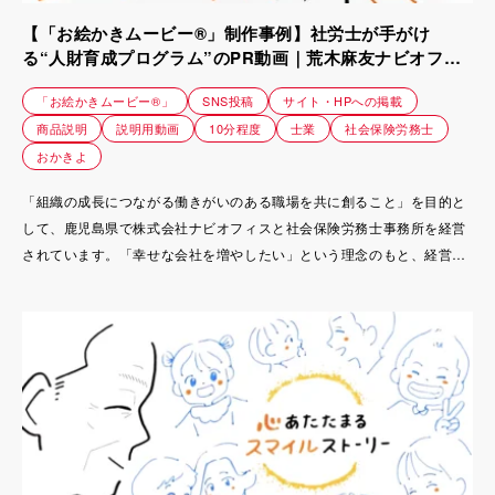
【「お絵かきムービー®」制作事例】社労士が手がけ
る“人財育成プログラム”のPR動画｜荒木麻友ナビオフィ
ス株式会社様
「お絵かきムービー®」
SNS投稿
サイト・HPへの掲載
商品説明
説明用動画
10分程度
士業
社会保険労務士
おかきよ
「組織の成長につながる働きがいのある職場を共に創ること」を目的と
して、鹿児島県で株式会社ナビオフィスと社会保険労務士事務所を経営
されています。「幸せな会社を増やしたい」という理念のもと、経営者
へのインタビューと社員研修を通じて会社のマインドブックを作成する
「人財ハピナビ」というサービスを展開。
新商品であった「人財ハピナビ」の説明が難しく、他と同じようなLPに
なってしまっていることから、心に引っかかるような印象に残る宣伝ツ
ールを探されていました。