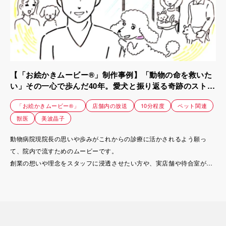
【「お絵かきムービー®」制作事例】「動物の命を救いた
い」その一心で歩んだ40年。愛犬と振り返る奇跡のストー
リー｜竹原獣医科医院
「お絵かきムービー®」
店舗内の放送
10分程度
ペット関連
獣医
美波晶子
動物病院現院長の思いや歩みがこれからの診療に活かされるよう願っ
て、院内で流すためのムービーです。
創業の想いや理念をスタッフに浸透させたい方や、実店舗や待合室があ
るビジネスをされている方に、ぜひ参考にしていただきたい事例です。