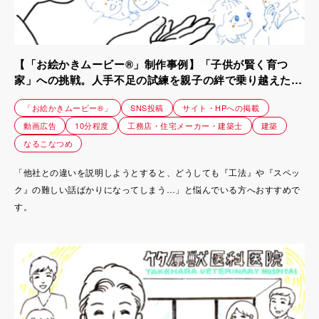
【「お絵かきムービー®」制作事例】「子供が賢く育つ
家」への挑戦。人手不足の試練を親子の絆で乗り越えた工
務店の紹介動画｜株式会社リブランド
「お絵かきムービー®」
SNS投稿
サイト・HPへの掲載
動画広告
10分程度
工務店・住宅メーカー・建築士
建築
なるこなつめ
「他社との違いを説明しようとすると、どうしても『工法』や『スペッ
ク』の難しい話ばかりになってしまう…」と悩んでいる方へおすすめで
す。