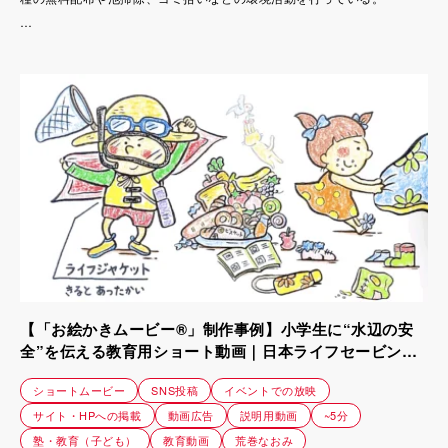
「自分で食べる野菜は自分で作れる元気な人を増やしたい」
という想いから、
2022年より野菜の固定種・在来種の
「生きた種」を未来へ繋いでいく
facebookグループ『ばら撒くっ種（しゅ）』
というボランティア活動に力を入れている。
しかし、活動を続けるうち、
自分は活動内容を説明できても、広がっていくにつれて説明できない人
が増えて困っていた。
また、こちらからの発信や意図が伝わっておらず、毎回説明が必要にな
り、手間を感じるようになっていた。
【「お絵かきムービー®」制作事例】小学生に“水辺の安
全”を伝える教育用ショート動画｜日本ライフセービング
協会様
ショートムービー
SNS投稿
イベントでの放映
サイト・HPへの掲載
動画広告
説明用動画
~5分
塾・教育（子ども）
教育動画
荒巻なおみ