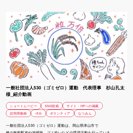
一般社団法人530（ゴミゼロ）運動 代表理事 杉山孔太
様_紹介動画
ショートムービー
SNS投稿
サイト・HPへの掲載
説明用動画
~5分
ボランティア
なつみん
一般社団法人530（ゴミゼロ）運動は、岡山県津山市で
種の無料配布や池掃除、ゴミ拾いなどの環境活動を行っている。