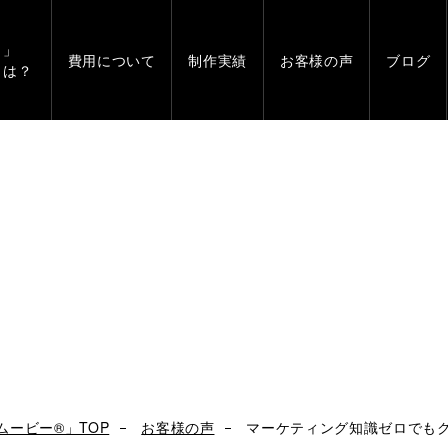
」
費用について
制作実績
お客様の声
ブログ
とは？
ムービー®」TOP
お客様の声
マーケティング知識ゼロでもク