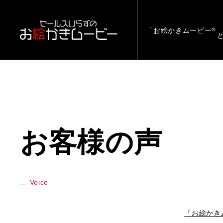
「お絵かきムービー
®
お客様の声
Voice
「お絵かき