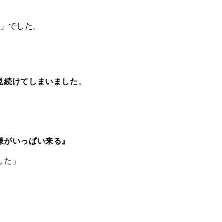
れ」でした。
見続けてしまいました
。
様がいっぱい来る』
した」