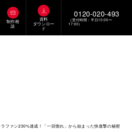
0120-020-493
資料
（受付時間：平日10:00〜
制作相
ダウンロー
17:00）
談
ド
ラファン230%達成！「一目惚れ」から始まった快進撃の秘密