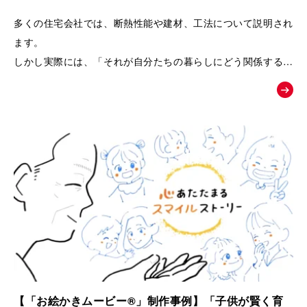
るPRムービー｜夢工房キッチンくらぶ
多くの住宅会社では、断熱性能や建材、工法について説明され
ます。
しかし実際には、「それが自分たちの暮らしにどう関係するの
か」が伝わりにくく、お客様の記憶に残りにくいという課題が
あります。
そこで本作品では、「子どもの湿疹」「夫のアレルギー」とい
う、多くの子育て世代が共感しやすい悩みを入口に設定しまし
た。
そして、家づくりを通して健康や暮らしが変化していく過程を
追体験していただくことで、
「空気の質」「見えない部分の素材」「長く快適に暮らせる家
づくり」の大切さを、感情とともに自然に理解していただける
構成になっています。
【「お絵かきムービー®」制作事例】「子供が賢く育