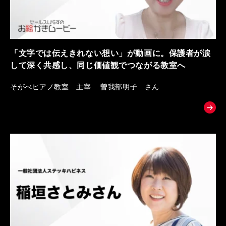
「文字では伝えきれない想い」が動画に。保護者が涙
して深く共感し、同じ価値観でつながる教室へ
そがべピアノ教室 主宰 曽我部明子 さん