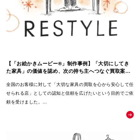
【「お絵かきムービー®」制作事例】「大切にしてき
た家具」の価値を認め、次の持ち主へつなぐ買取案内
動画｜株式会社 Loop
全国のお客様に対して「大切な家具の買取を心から安心して任
せられる店」としての認知と信頼を広げたいという目的でご依
頼を受けました。
ただの中古品として買い叩くのではなく、家具が持つ歴史やお
客様の思い入れまでを丁寧に扱い、
次の愛用者へと橋渡しをするRestyleならではの独自のこだわ
りとおもてなしの姿勢を広く理解してもらうために動画が制作