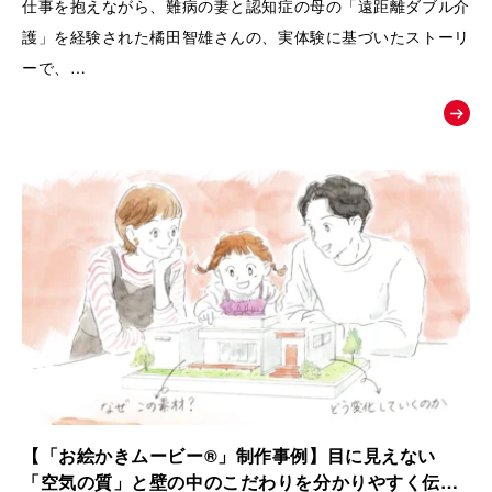
仕事を抱えながら、難病の妻と認知症の母の「遠距離ダブル介
護」を経験された橘田智雄さんの、実体験に基づいたストーリ
ーで、
働き盛りでの介護離職防止や、ケアラーのメンタルヘルスとい
う現代の重要な社会課題にスポットを当てた、啓発・相談窓口
へ繋ぐためのお絵かきムービーを制作いたしました。
【「お絵かきムービー®」制作事例】目に見えない
「空気の質」と壁の中のこだわりを分かりやすく伝え