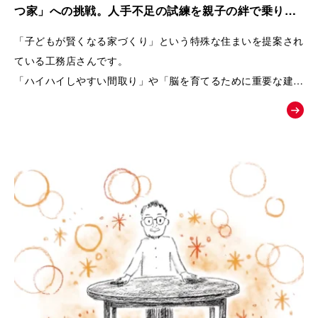
また、商品の魅力を一方的に伝えるのではなく、友人との会話
つ家」への挑戦。人手不足の試練を親子の絆で乗り越
や勉強会、構造見学会など、お客様自身が情報を集め、
えた工務店の紹介動画｜株式会社リブランド
「子どもが賢くなる家づくり」という特殊な住まいを提案され
納得しながら家づくりを進めていく流れを描くことで、企業へ
ている工務店さんです。
の信頼感も醸成できるよう設計しています。
「ハイハイしやすい間取り」や「脳を育てるために重要な建材
選び」など、
終盤では、実際のお客様の声や、会社の理念・アフターメンテ
世間一般ではまだ認知されていないことを、わかりやすくお客
ナンスまで紹介することで、
様に伝えるためムービーの制作を依頼されました。
「建てた後も安心して暮らせる」という未来をイメージできる
内容となっています。
「住むだけで家族が健やかに暮らせる家とは何か」
という価値を物語を通して伝え、共感した方が「まずは勉強会
へ参加してみよう」と自然に行動したくなることを目指した
「お絵かきムービー®︎」です。