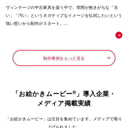
動画｜株式会社Loop
ヴィンテージの中古家具を扱う中で、世間が抱きがちな「古
い」「汚い」というネガティブなイメージを払拭したいという
強い想いから制作がスタート。
徹底したメンテナンスによって生まれる「新品以上の価値」
や、お宝と出会うワクワク感を可視化し、
「ライフスタイルの変化に合わせて、ファッションのようにイ
ンテリアも自由に楽しんでほしい」というお店からの新しい提
制作事例をもっと見る
案を形にするために依頼されました。
®
「お絵かきムービー
」導入企業・
メディア掲載実績
「お絵かきムービー」は注目を集めています。メディアで取り
上げられました。