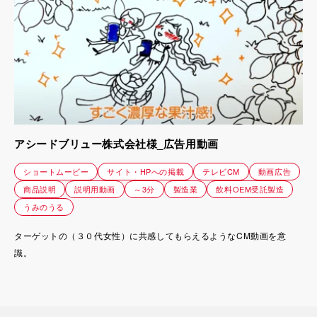
アシードブリュー株式会社様_広告用動画
ショートムービー
サイト・HPへの掲載
テレビCM
動画広告
商品説明
説明用動画
～3分
製造業
飲料OEM受託製造
うみのうる
ターゲットの（３０代女性）に共感してもらえるようなCM動画を意
識。