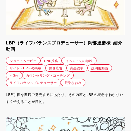
LBP（ライフバランスプロデューサー）岡部達磨様_紹介
動画
ショートムービー
SNS投稿
イベントでの放映
サイト・HPへの掲載
動画広告
商品説明
説明用動画
～3分
カウンセリング・コーチング
ライフバランスプロデューサー
荒巻なおみ
LBP手帳を書店で発売するにあたり、その内容とLBPの概念をわかりや
すく伝えることが目的。