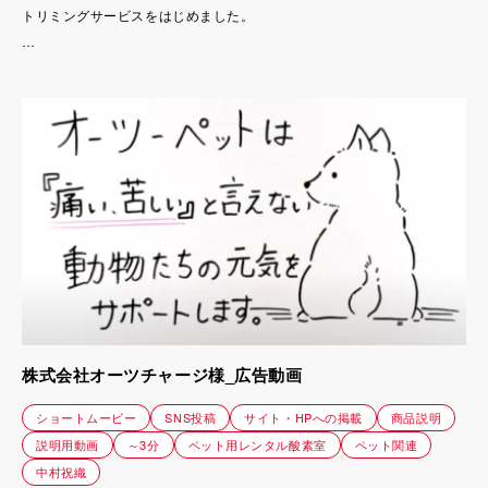
トリミングサービスをはじめました。
この動画は、犬の移動型トリミングサービス
「THE DOG™ Salon Trimming Wagon」の
PRとして制作しました。
株式会社オーツチャージ様_広告動画
ショートムービー
SNS投稿
サイト・HPへの掲載
商品説明
説明用動画
～3分
ペット用レンタル酸素室
ペット関連
中村祝織