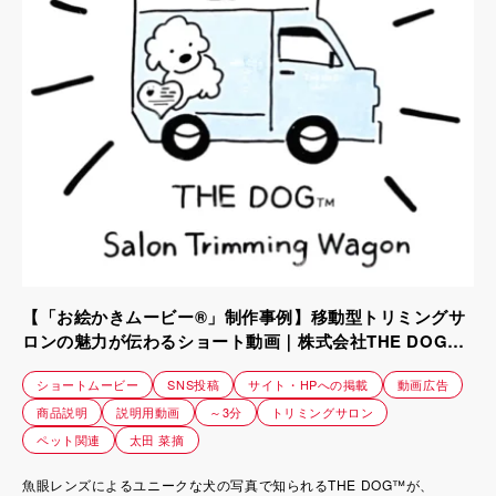
【「お絵かきムービー®」制作事例】移動型トリミングサ
ロンの魅力が伝わるショート動画｜株式会社THE DOG
COMPANY様
ショートムービー
SNS投稿
サイト・HPへの掲載
動画広告
商品説明
説明用動画
～3分
トリミングサロン
ペット関連
太田 菜摘
魚眼レンズによるユニークな犬の写真で知られるTHE DOG™が、