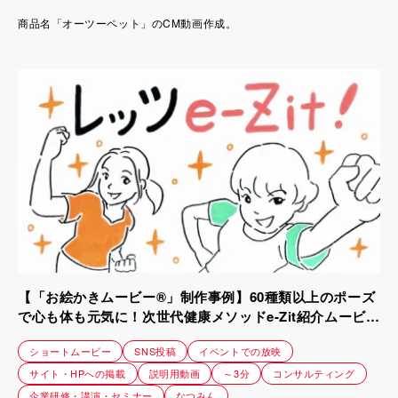
商品名「オーツーペット」のCM動画作成。
【「お絵かきムービー®」制作事例】60種類以上のポーズ
で心も体も元気に！次世代健康メソッドe-Zit紹介ムービー
｜株式会社スタジオユウ
ショートムービー
SNS投稿
イベントでの放映
サイト・HPへの掲載
説明用動画
～3分
コンサルティング
企業研修・講演・セミナー
なつみん