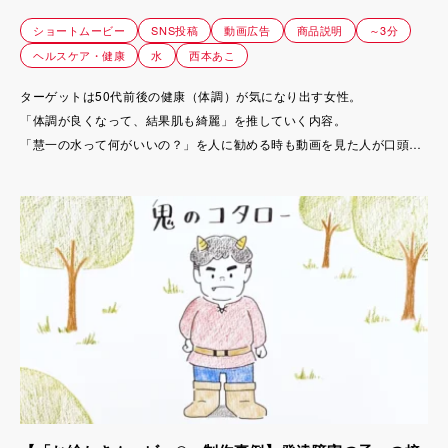
ショートムービー
SNS投稿
動画広告
商品説明
～3分
ヘルスケア・健康
水
西本あこ
ターゲットは50代前後の健康（体調）が気になり出す女性。
「体調が良くなって、結果肌も綺麗」を推していく内容。
「慧一の水って何がいいの？」を人に勧める時も動画を見た人が口頭で
も大まかに説明できる（前情報）
動画シェア（詳しく実際に見る）
のような流れにもしたいというご要望でしたので、難しくなりすぎない
よう、「ちょっと細かい理由がわかる」程度にした。