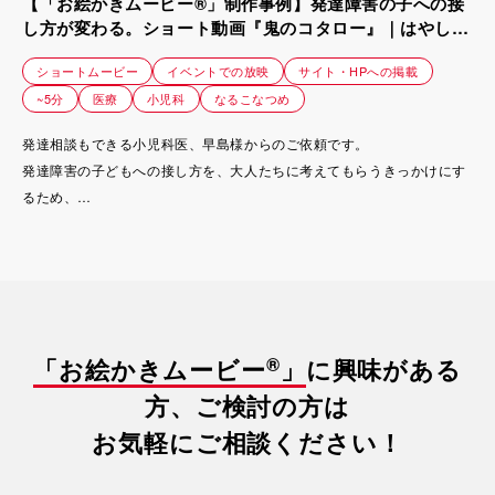
【「お絵かきムービー®」制作事例】発達障害の子への接
し方が変わる。ショート動画『鬼のコタロー』｜はやしま
小児科
ショートムービー
イベントでの放映
サイト・HPへの掲載
~5分
医療
小児科
なるこなつめ
発達相談もできる小児科医、早島様からのご依頼です。
発達障害の子どもへの接し方を、大人たちに考えてもらうきっかけにす
るため、
かねてより早島様が構想していた物語を、具現化しました。
®
「お絵かきムービー
」
に興味がある
方、ご検討の方は
お気軽にご相談ください！