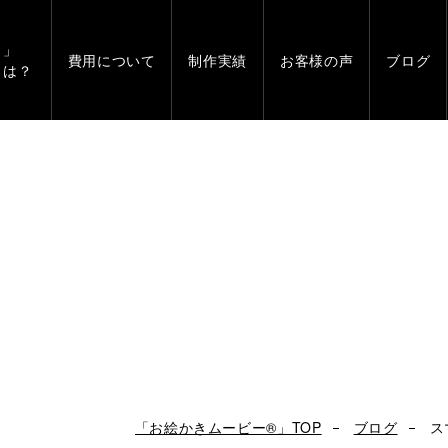
」
費用について
制作実績
お客様の声
ブログ
とは？
「お絵かきムービー®」TOP
ブログ
ス