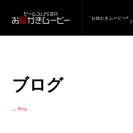
「お絵かきムービー
®
ブログ
Blog