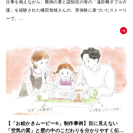
仕事を抱えながら、難病の妻と認知症の母の「遠距離ダブル介
護」を経験された橘田智雄さんの、実体験に基づいたストーリ
ーで、
働き盛りでの介護離職防止や、ケアラーのメンタルヘルスとい
う現代の重要な社会課題にスポットを当てた、啓発・相談窓口
へ繋ぐためのお絵かきムービーを制作いたしました。
【「お絵かきムービー®」制作事例】目に見えない
「空気の質」と壁の中のこだわりを分かりやすく伝え