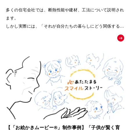
るPRムービー｜夢工房キッチンくらぶ
多くの住宅会社では、断熱性能や建材、工法について説明され
ます。
しかし実際には、「それが自分たちの暮らしにどう関係するの
か」が伝わりにくく、お客様の記憶に残りにくいという課題が
あります。
そこで本作品では、「子どもの湿疹」「夫のアレルギー」とい
う、多くの子育て世代が共感しやすい悩みを入口に設定しまし
た。
そして、家づくりを通して健康や暮らしが変化していく過程を
追体験していただくことで、
「空気の質」「見えない部分の素材」「長く快適に暮らせる家
づくり」の大切さを、感情とともに自然に理解していただける
構成になっています。
【「お絵かきムービー®」制作事例】「子供が賢く育