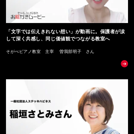
「文字では伝えきれない想い」が動画に。保護者が涙
して深く共感し、同じ価値観でつながる教室へ
そがべピアノ教室 主宰 曽我部明子 さん