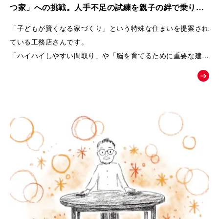
また、商品の魅力を一方的に伝えるのではなく、友人との会話
つ家」への挑戦。人手不足の試練を親子の絆で乗り越
や勉強会、構造見学会など、お客様自身が情報を集め、
えた工務店の紹介動画｜株式会社リブランド
「子どもが賢くなる家づくり」という特殊な住まいを提案され
納得しながら家づくりを進めていく流れを描くことで、企業へ
ている工務店さんです。
の信頼感も醸成できるよう設計しています。
「ハイハイしやすい間取り」や「脳を育てるために重要な建材
選び」など、
終盤では、実際のお客様の声や、会社の理念・アフターメンテ
世間一般ではまだ認知されていないことを、わかりやすくお客
ナンスまで紹介することで、
様に伝えるためムービーの制作を依頼されました。
「建てた後も安心して暮らせる」という未来をイメージできる
内容となっています。
「住むだけで家族が健やかに暮らせる家とは何か」
という価値を物語を通して伝え、共感した方が「まずは勉強会
へ参加してみよう」と自然に行動したくなることを目指した
「お絵かきムービー®︎」です。