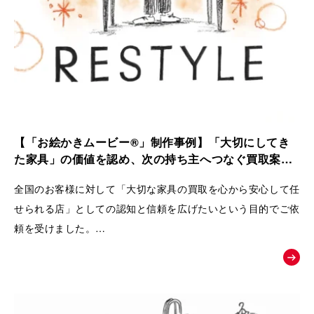
【「お絵かきムービー®」制作事例】「大切にしてき
た家具」の価値を認め、次の持ち主へつなぐ買取案内
動画｜株式会社 Loop
全国のお客様に対して「大切な家具の買取を心から安心して任
せられる店」としての認知と信頼を広げたいという目的でご依
頼を受けました。
ただの中古品として買い叩くのではなく、家具が持つ歴史やお
客様の思い入れまでを丁寧に扱い、
次の愛用者へと橋渡しをするRestyleならではの独自のこだわ
りとおもてなしの姿勢を広く理解してもらうために動画が制作