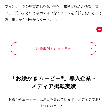
動画｜株式会社Loop
ヴィンテージの中古家具を扱う中で、世間が抱きがちな「古
い」「汚い」というネガティブなイメージを払拭したいという
強い想いから制作がスタート。
徹底したメンテナンスによって生まれる「新品以上の価値」
や、お宝と出会うワクワク感を可視化し、
「ライフスタイルの変化に合わせて、ファッションのようにイ
ンテリアも自由に楽しんでほしい」というお店からの新しい提
制作事例をもっと見る
案を形にするために依頼されました。
®
「お絵かきムービー
」導入企業・
メディア掲載実績
「お絵かきムービー」は注目を集めています。メディアで取り
上げられました。