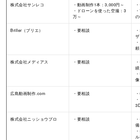
株式会社サンレコ
・動画制作1本：3,000円～
・
・ドローンを使った空撮：3
・
万～
の
Briller（ブリエ）
・要相談
・
ザ
・
頼
株式会社メディアス
・要相談
・
績
・
像
広島動画制作.com
・要相談
・
・
3
株式会社ニッショウプロ
・要相談
・
備
・
ル