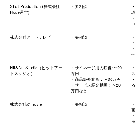
Shot Production (株式会社
・要相談
・
Node運営)
設
・
コ
株式会社アートテレビ
・要相談
・
ト
・
会
Hit&Art Studio（ヒットアー
・サイネージ用の映像:〜20
・
トスタジオ）
万円
ス
・商品紹介動画：〜30万円
・
・サービス紹介動画：〜20
る
万円など
株式会社結movie
・要相談
・
画
・
座
ー