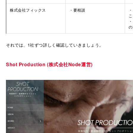
株式会社フィックス
・要相談
・
こ
・
の
それでは、1社ずつ詳しく確認していきましょう。
Shot Production (株式会社Node運営)