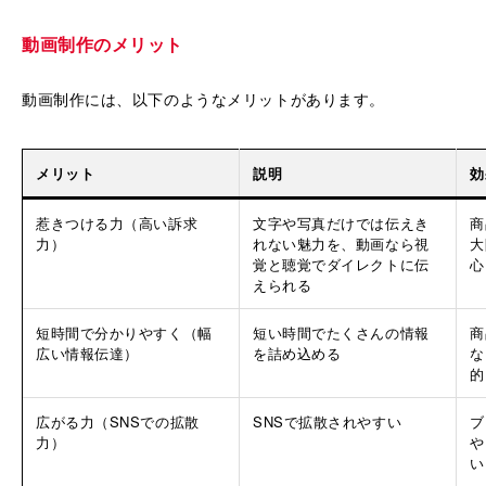
動画制作のメリット
動画制作には、以下のようなメリットがあります。
メリット
説明
効
惹きつける力（高い訴求
文字や写真だけでは伝えき
商
力）
れない魅力を、動画なら視
大
覚と聴覚でダイレクトに伝
心
えられる
短時間で分かりやすく（幅
短い時間でたくさんの情報
商
広い情報伝達）
を詰め込める
な
的
広がる力（SNSでの拡散
SNSで拡散されやすい
ブ
力）
や
い