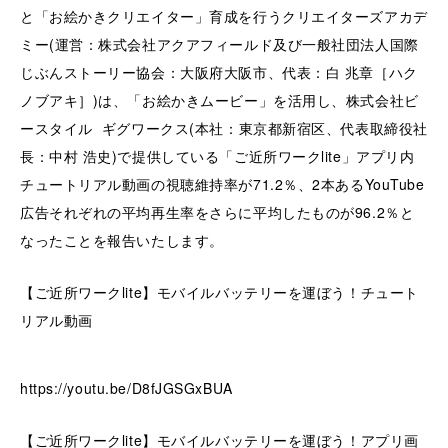
と「お絵かきクリエイター」育成を行うクリエイターズアカデ
ミー(運営：株式会社アクアフィールド及び一般社団法人国際
じぶんストーリー協会：大阪府大阪市、代表：白 兆章［ハク
ノブアキ］)は、「お絵かきムービー」を活用し、株式会社ビ
ースタイル ギグワークス(本社：東京都新宿区、代表取締役社
長：中村 浩史)で提供している「ご近所ワークlite」アプリ内
チュートリアル動画の視聴維持率が71.2％、2本あるYouTube
広告それぞれの平均再生率をさらに平均したものが96.2％と
なったことを報告いたします。
【ご近所ワークlite】モバイルバッテリーを運ぼう！チュート
リアル動画
https://youtu.be/D8fJGSGxBUA
【ご近所ワークlite】モバイルバッテリーを運ぼう！アプリ画