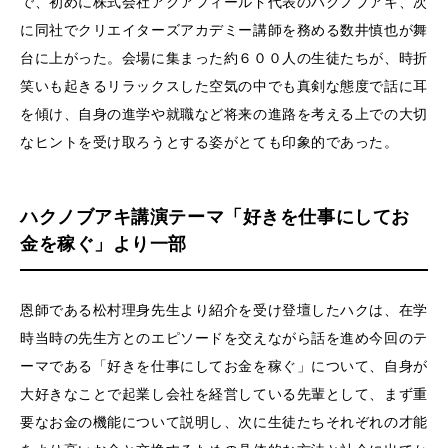
で、初めに株式会社アクアフィールド代表のハクノブアキ、次
に同社でクリエイターズアカデミー講師を務める数井慎也が舞
台に上がった。会場に集まった約６００人の生徒たちが、時折
笑いも起きるリラックスした空気の中でも真剣な態度で話に耳
を傾け、自身の進学や就職など将来の進路を考える上での大切
なヒントを受け取ろうとする姿がとても印象的であった。
ハクノブアキ講演テーマ「好きを仕事にしてお
金を稼ぐ」より一部
恩師である松村理身先生より紹介を受け登壇したハクは、在学
時当時の先生方とのエピソードを交えながら話を進め今回のテ
ーマである「好きを仕事にしてお金を稼ぐ」について、自身が
大好きなことで起業し会社を経営している先輩として、まず重
要なお金の機能について説明し、次に生徒たちそれぞれの才能