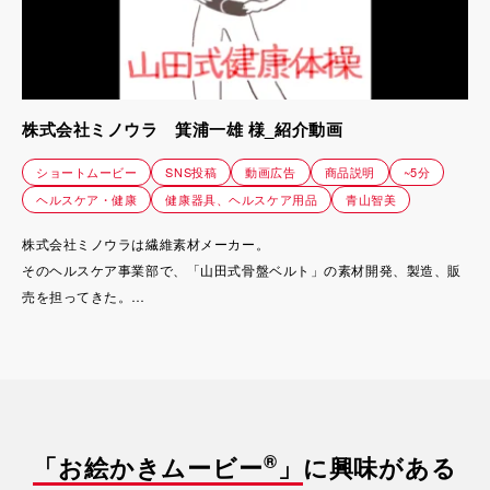
ている娘さんの姿。
「若い世代が自然と触れている“動画”で伝えよう」と思い立ち、発信ツ
ールとしてお絵かきムービーを選ばれました。
短い時間で心に残るメッセージを届けたい。
株式会社ミノウラ 箕浦一雄 様_紹介動画
そんな想いから、Instagramで自然に受け入れられる構成とトーンを意
識して制作がスタートしました。
ショートムービー
SNS投稿
動画広告
商品説明
~5分
ヘルスケア・健康
健康器具、ヘルスケア用品
青山智美
株式会社ミノウラは繊維素材メーカー。
そのヘルスケア事業部で、「山田式骨盤ベルト」の素材開発、製造、販
売を担ってきた。
箕浦一雄社長はご自身のギックリ腰がこのベルトで良くなった経験をも
とに、自らシナリオを作成した。
それをショート動画用に整えて制作した作品。
ユーモラスに腰痛の悩みに寄り添い、このベルトの存在を広く知っても
らうことが目的。
®
「お絵かきムービー
」
に興味がある