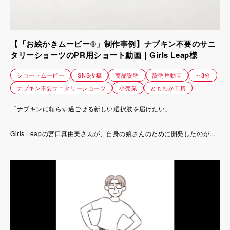
【「お絵かきムービー®」制作事例】ナプキン不要のサニ
タリーショーツのPR用ショート動画｜Girls Leap様
ショートムービー
SNS投稿
商品説明
説明用動画
～3分
ナプキン不要サニタリーショーツ
小売業
ともわか工房
「ナプキンに頼らず過ごせる新しい選択肢を届けたい」
Girls Leapの宮口真由美さんが、自身の娘さんのために開発したのが、
ナプキン不要のサニタリーショーツです。
バレエ教室に通う娘さんが「動きやすくて快適なアイテムがあれば」と
感じたことがきっかけで誕生しました。
しかし、10代の女の子たちにどうすればこの商品の魅力を届けられるの
か？
悩んでいたときにヒントになったのが、インスタグラムの動画ばかり見