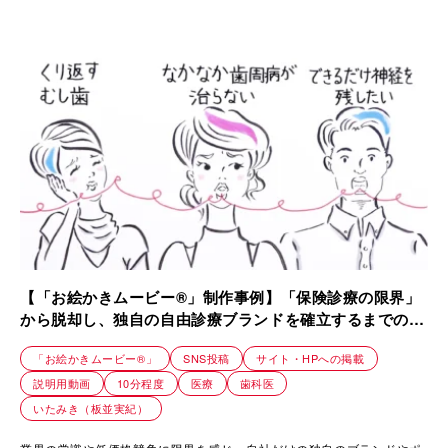
【「お絵かきムービー®」制作事例】「保険診療の限界」
から脱却し、独自の自由診療ブランドを確立するまでのス
トーリー｜リボンデンタルクリニック
「お絵かきムービー®」
SNS投稿
サイト・HPへの掲載
説明用動画
10分程度
医療
歯科医
いたみき（板並実紀）