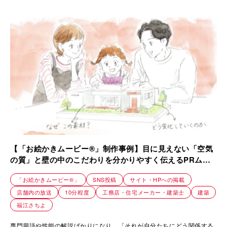
【「お絵かきムービー®」制作事例】目に見えない「空気
の質」と壁の中のこだわりを分かりやすく伝えるPRムー
ビー｜夢工房キッチンくらぶ
「お絵かきムービー®」
SNS投稿
サイト・HPへの掲載
店舗内の放送
10分程度
工務店・住宅メーカー・建築士
建築
福江さちよ
専門用語や性能の解説ばかりになり、「それが自分たちにどう関係する