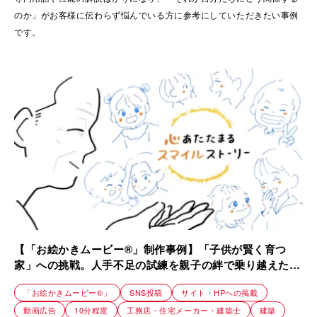
のか」がお客様に伝わらず悩んでいる方に参考にしていただきたい事例
です。
【「お絵かきムービー®」制作事例】「子供が賢く育つ
家」への挑戦。人手不足の試練を親子の絆で乗り越えた工
務店の紹介動画｜株式会社リブランド
「お絵かきムービー®」
SNS投稿
サイト・HPへの掲載
動画広告
10分程度
工務店・住宅メーカー・建築士
建築