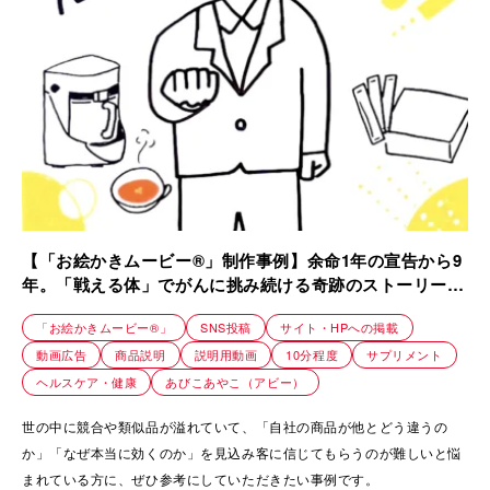
【「お絵かきムービー®」制作事例】余命1年の宣告から9
年。「戦える体」でがんに挑み続ける奇跡のストーリー｜
合同会社NEXT
「お絵かきムービー®」
SNS投稿
サイト・HPへの掲載
動画広告
商品説明
説明用動画
10分程度
サプリメント
ヘルスケア・健康
あびこあやこ（アビー）
世の中に競合や類似品が溢れていて、「自社の商品が他とどう違うの
か」「なぜ本当に効くのか」を見込み客に信じてもらうのが難しいと悩
まれている方に、ぜひ参考にしていただきたい事例です。