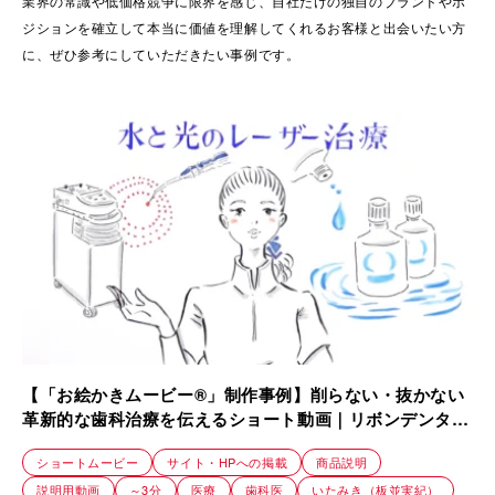
業界の常識や低価格競争に限界を感じ、自社だけの独自のブランドやポ
ジションを確立して本当に価値を理解してくれるお客様と出会いたい方
に、ぜひ参考にしていただきたい事例です。
【「お絵かきムービー®」制作事例】削らない・抜かない
革新的な歯科治療を伝えるショート動画｜リボンデンタル
クリニック
ショートムービー
サイト・HPへの掲載
商品説明
説明用動画
～3分
医療
歯科医
いたみき（板並実紀）