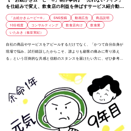
を仕組みで変え、飲食店の利益を伸ばすサービス紹介動画
｜株式会社 ZERO DRIVE
「お絵かきムービー®」
SNS投稿
動画広告
商品説明
10分程度
コンサルティング
飲食店向け
飲食業
いたみき（板並実紀）
自社の商品やサービスをアピールするだけでなく、「かつて自分自身が
現場で悩み、試行錯誤したからこそ、誰よりも顧客の痛みに寄り添え
る」という圧倒的な共感と信頼のスタンスを届けたい方に、ぜひ参考に
していただきたい事例です。