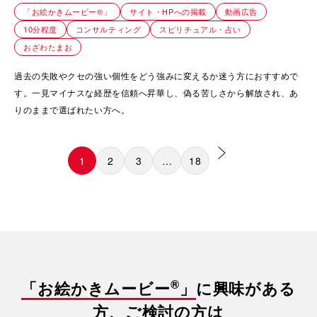
「お絵かきムービー®」
サイト・HPへの掲載
動画広告
10分程度
コンサルティング
スピリチュアル・占い
おざわたまお
過去の失敗やクセの強い個性をどう強みに変えるか迷う方におすすめで
す。一見マイナスな経歴を信頼へ昇華し、偽る苦しさから解放され、あ
りのままで選ばれたい方へ。
1
2
3
…
18
®
「お絵かきムービー
」
に興味がある
方、ご検討の方は