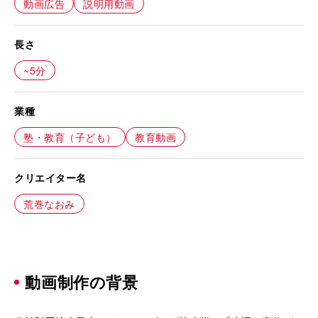
動画広告
説明用動画
長さ
~5分
業種
塾・教育（子ども）
教育動画
クリエイター名
荒巻なおみ
動画制作の背景