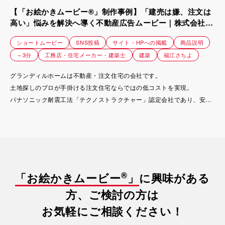
【「お絵かきムービー®」制作事例】「建売は嫌、注文は
高い」悩みを解決へ導く不動産広告ムービー｜株式会社グ
ランディルホーム
ショートムービー
SNS投稿
サイト・HPへの掲載
商品説明
～3分
工務店・住宅メーカー・建築士
建築
福江さちよ
グランディルホームは不動産・注文住宅の会社です。
土地探しのプロが手掛ける注文住宅ならではの低コストを実現。
パナソニック耐震工法「テクノストラクチャー」認定会社であり、安全
でデザイン性の高い設計が可能。
デザイン・安全性・価格においてお客様のご要望を叶えます。
大阪・奈良でマイホーム購入検討されている方にお問合せ頂くことが目
的の広告です。
®
「お絵かきムービー
」
に興味がある
方、ご検討の方は
お気軽にご相談ください！