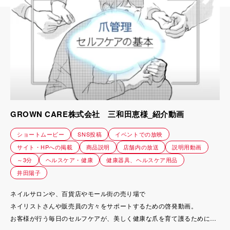
GROWN CARE株式会社 三和田恵様_紹介動画
ショートムービー
SNS投稿
イベントでの放映
サイト・HPへの掲載
商品説明
店舗内の放送
説明用動画
～3分
ヘルスケア・健康
健康器具、ヘルスケア用品
井田陽子
ネイルサロンや、百貨店やモール街の売り場で
ネイリストさんや販売員の方々をサポートするための啓発動画。
お客様が行う毎日のセルフケアが、美しく健康な爪を育て護るために欠