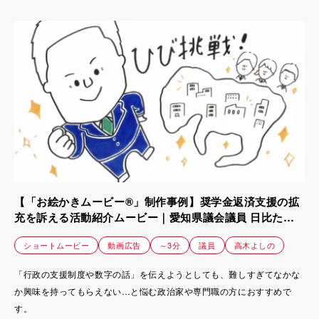
かせないことを分かりやすく伝えたい。
【「お絵かきムービー®」制作事例】奨学金返済支援の拡
充を訴える活動紹介ムービー｜愛知県議会議員 日比たけ
まさ様
ショートムービー
動画広告
～3分
議員
高木よしの
「行政の支援制度や数字の話」を伝えようとしても、難しすぎてなかな
か興味を持ってもらえない…と悩む政治家や専門職の方におすすめで
す。