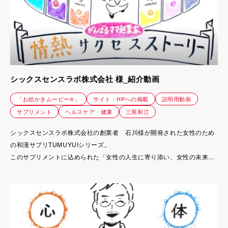
シックスセンスラボ株式会社 様_紹介動画
「お絵かきムービー®」
サイト・HPへの掲載
説明用動画
サプリメント
ヘルスケア・健康
三尾和江
シックスセンスラボ株式会社の創業者 石川様が開発された女性のため
の和漢サプリTUMUYUIシリーズ。
このサプリメントに込められた「女性の人生に寄り添い、女性の未来を
真剣に考えたサプリメントを創りたい」という想い。
ご自身の人生体験を軸に、なぜこのサプリメントが生まれたのか、どれ
だけ思いを込めて真面目に作っているか？を伝え、 サプリメントの価
値をお客様に知っていただくことが目的。