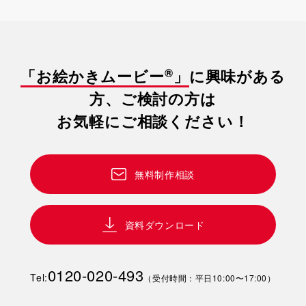
きっとお絵かきムービーが力になることができます。
ボーカルトレーナーで、「もっと一人ひとりに寄り添った指導が必要
だ」と感じ、自ら学び直して独立。
歌の技術とメンタルを同時に支えるコーチングをスタート。
®
「お絵かきムービー
」
に興味がある
歌う力だけでなく、心から自信を持ってステージに立てるよう伴走する
方、ご検討の方は
ことを大切にしています。
お気軽にご相談ください！
無料制作相談
資料ダウンロード
0120-020-493
Tel:
（受付時間：平日10:00〜17:00）