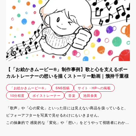
【「お絵かきムービー®」制作事例】歌と心を支えるボー
カルトレーナーの想いを描くストーリー動画｜籏持千重様
「お絵かきムービー®」
SNS投稿
サイト・HPへの掲載
10分程度
ボイストレーナー
音楽
池田奈美
「歌声」や「心の変化」といった目には見えない商品を扱っていると、
ビフォーアフターを写真で見せるわけにもいきません。
この抽象的で 感覚的な「変化」や「想い」をどうやって視聴者にわかり
やすく届けるのか？