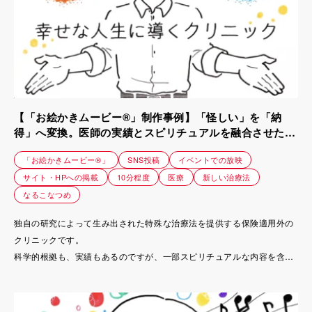
【「お絵かきムービー®」制作事例】「怪しい」を「納
得」へ変換。医師の実績とスピリチュアルを融合させたブ
ランディングムービー｜ノボクリニック
「お絵かきムービー®」
SNS投稿
イベントでの放映
サイト・HPへの掲載
10分程度
医療
新しい治療法
なるこなつめ
独自の研究によって生み出された特殊な治療法を提供する保険適用外の
クリニックです。
科学的根拠も、実績もあるのですが、一部スピリチュアルな内容を含む
ため、怪しまれたり、説明するのが難しいという課題を抱えておられま
した。