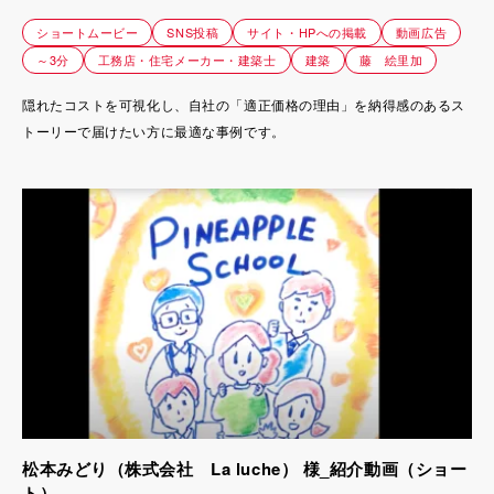
home株式会社
ショートムービー
SNS投稿
サイト・HPへの掲載
動画広告
～3分
工務店・住宅メーカー・建築士
建築
藤 絵里加
隠れたコストを可視化し、自社の「適正価格の理由」を納得感のあるス
トーリーで届けたい方に最適な事例です。
松本みどり（株式会社 La luche） 様_紹介動画（ショー
ト）