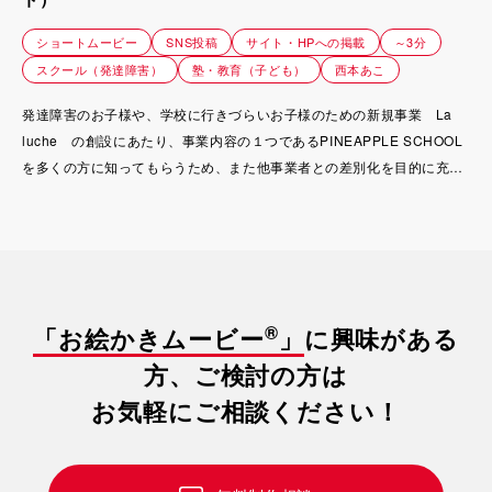
ショートムービー
SNS投稿
サイト・HPへの掲載
～3分
スクール（発達障害）
塾・教育（子ども）
西本あこ
発達障害のお子様や、学校に行きづらいお子様のための新規事業 La
luche の創設にあたり、事業内容の１つであるPINEAPPLE SCHOOL
を多くの方に知ってもらうため、また他事業者との差別化を目的に充実
したサポート内容がわかるようにショートムービーとして制作。
®
「お絵かきムービー
」
に興味がある
方、ご検討の方は
お気軽にご相談ください！