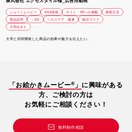
株式会社 エグゼスタイル様_広告用動画
ショートムービー
SNS投稿
サイト・HPへの掲載
動画広告
商品説明
～3分
ヘルスケア・健康
眠活マスク
大田ゆきえ
大学と共同開発した商品の効果や魅力を伝えたい。
®
「お絵かきムービー
」
に興味がある
方、ご検討の方は
お気軽にご相談ください！
無料制作相談