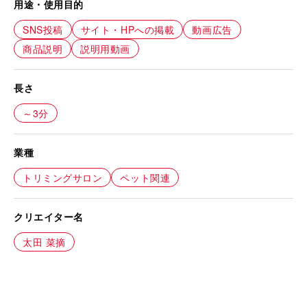
用途・使用目的
SNS投稿
サイト・HPへの掲載
動画広告
商品説明
説明用動画
長さ
～3分
業種
トリミングサロン
ペット関連
クリエイター名
太田 菜摘