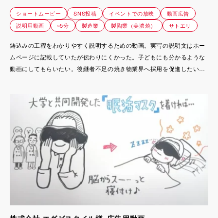
ショートムービー
SNS投稿
イベントでの放映
動画広告
説明用動画
~5分
製造業
製陶業（美濃焼）
サトエリ
鋳込みの工程をわかりやすく説明するための動画。実写の説明文はホー
ムページに記載していたが伝わりにくかった。子どもにも分かるような
動画にしてもらいたい。後継者不足の焼き物業界へ採用を促進したい意
図もあります。