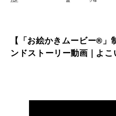
TOP
績
ク様
【「お絵かきムービー®」
ンドストーリー動画｜よこ