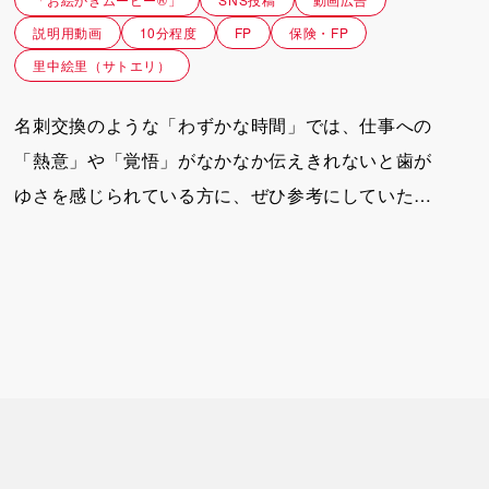
ナー 岡野祐司 様
説明用動画
10分程度
FP
保険・FP
里中絵里（サトエリ）
名刺交換のような「わずかな時間」では、仕事への
「熱意」や「覚悟」がなかなか伝えきれないと歯が
ゆさを感じられている方に、ぜひ参考にしていただ
きたい事例です。