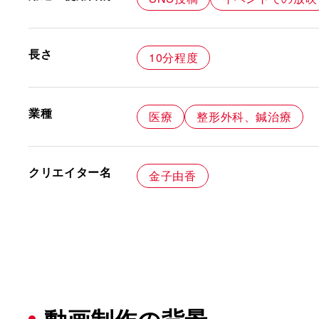
長さ
10分程度
業種
医療
整形外科、鍼治療
クリエイター名
金子由香