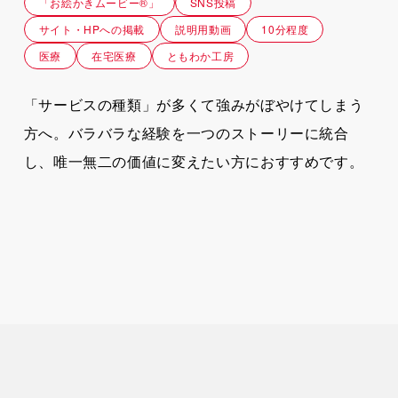
救急・横浜民間救急
「お絵かきムービー®」
SNS投稿
サイト・HPへの掲載
説明用動画
10分程度
医療
在宅医療
ともわか工房
「サービスの種類」が多くて強みがぼやけてしまう
方へ。バラバラな経験を一つのストーリーに統合
し、唯一無二の価値に変えたい方におすすめです。