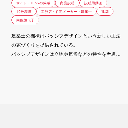
サイト・HPへの掲載
商品説明
説明用動画
10分程度
工務店・住宅メーカー・建築士
建築
内藤加代子
建築士の磯様はパッシブデザインという新しい工法
の家づくりを提供されている。
パッシブデザインは立地や気候などの特性を考慮し
ながら、お客様の希望を取り入れる工法で、手間の
かかる工法であることと、一般に認知されていない
単語であるため、一人だけの営業で「もっと効率を
上げる方法はないか」と考えていた。