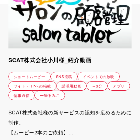
SCAT株式会社小川様_紹介動画
ショートムービー
SNS投稿
イベントでの放映
サイト・HPへの掲載
説明用動画
～3分
アプリ
情報通信
一筆るみこ
SCAT株式会社様の新サービスの認知を広めるために
制作。
【ムービー2本のご依頼】