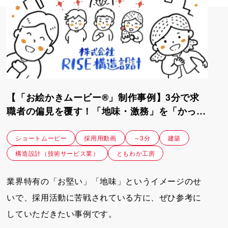
【「お絵かきムービー®」制作事例】3分で求
職者の偏見を覆す！「地味・激務」を「かっこ
いい・一生モノ」に変える採用ショート動画｜
株式会社RISE構造設計
ショートムービー
採用用動画
～3分
建築
構造設計（技術サービス業）
ともわか工房
業界特有の「お堅い」「地味」というイメージのせ
いで、採用活動に苦戦されている方に、ぜひ参考に
していただきたい事例です。