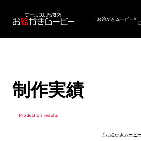
「お絵かきムービー
®
制作実績
Production results
「お絵かきムービー