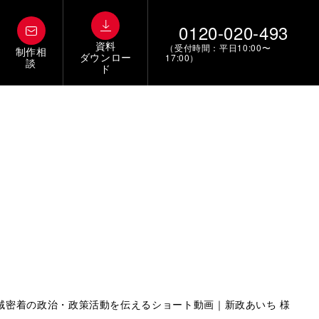
0120-020-493
資料
（受付時間：平日10:00〜
制作相
ダウンロー
17:00）
談
ド
域密着の政治・政策活動を伝えるショート動画｜新政あいち 様