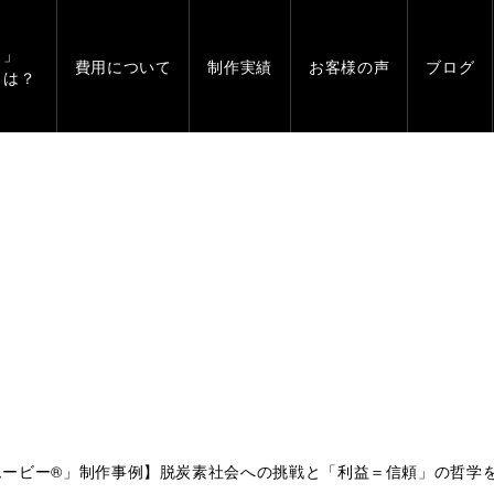
」
費用について
制作実績
お客様の声
ブログ
とは？
ムービー®」制作事例】脱炭素社会への挑戦と「利益＝信頼」の哲学