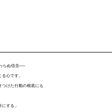
わらぬ信念──
じる心です。
けつけた行動の根底にも
形にする」