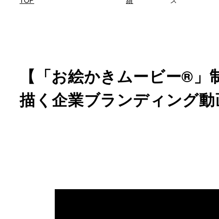
TOP
績
ス
【「お絵かきムービー®」
描く企業ブランディング動