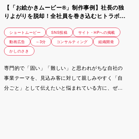
【「お絵かきムービー®」制作事例】社長の独
りよがりを脱却！全社員を巻き込むヒトラボ流
の導入事例紹介動画｜理想組織研究所ヒトラボ
ショートムービー
SNS投稿
サイト・HPへの掲載
動画広告
～3分
コンサルティング
組織開発
かしのさき
専門的で「固い」「難しい」と思われがちな自社の
事業テーマを、見込み客に対して親しみやすく「自
分ごと」として伝えたいと悩まれている方に、ぜひ
参考にしていただきたい事例です。