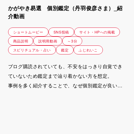
かがやき易選 個別鑑定（丹羽俊彦さま）_紹
介動画
ショートムービー
SNS投稿
サイト・HPへの掲載
商品説明
説明用動画
～3分
スピリチュアル・占い
鑑定
ふじれいこ
ブログ購読されていても、不安をはっきり自覚でき
ていないため鑑定まで辿り着かない方を想定。
事例を多く紹介することで、なぜ個別鑑定が良いの
か？をわかりやすく伝え行動をうながす目的のショ
ート動画。
次のステップでもある易学講座について詳しく説明
している人生ムービー（長編お絵かきムービー）と
もリンクした構成。