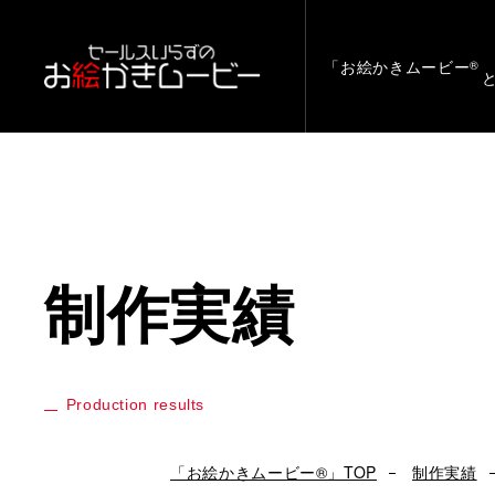
「お絵かきムービー
®
制作実績
Production results
「お絵かきムービー®」TOP
制作実績