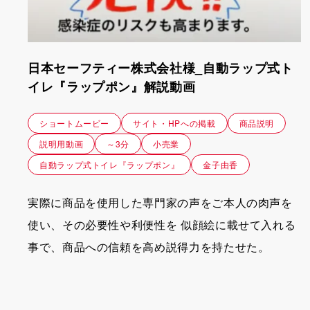
日本セーフティー株式会社様_自動ラップ式ト
イレ『ラップポン』解説動画
ショートムービー
サイト・HPへの掲載
商品説明
説明用動画
～3分
小売業
自動ラップ式トイレ『ラップポン』
金子由香
実際に商品を使用した専門家の声をご本人の肉声を
使い、その必要性や利便性を 似顔絵に載せて入れる
事で、商品への信頼を高め説得力を持たせた。