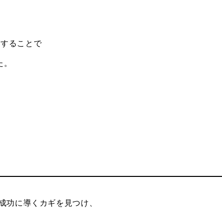
にすることで
た。
を成功に導くカギを見つけ、