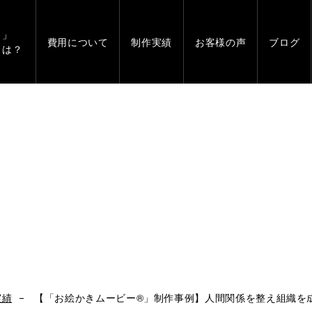
」
費用について
制作実績
お客様の声
ブログ
とは？
実績
【「お絵かきムービー®」制作事例】人間関係を整え組織を