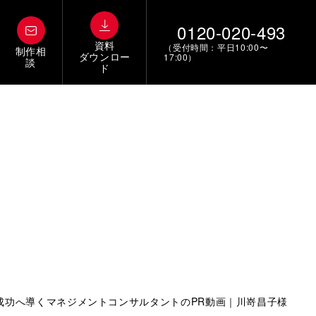
0120-020-493
資料
（受付時間：平日10:00〜
制作相
ダウンロー
17:00）
談
ド
成功へ導くマネジメントコンサルタントのPR動画｜川嵜昌子様