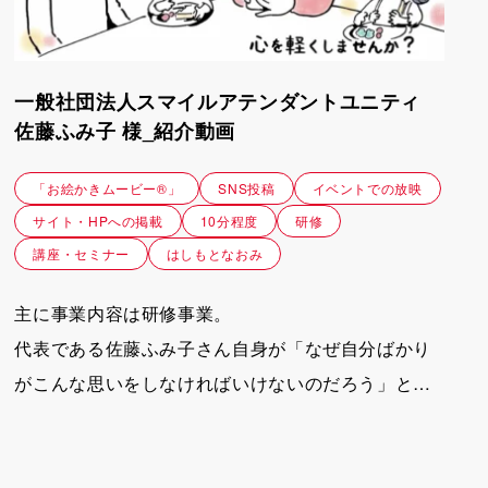
一般社団法人スマイルアテンダントユニティ
佐藤ふみ子 様_紹介動画
「お絵かきムービー®」
SNS投稿
イベントでの放映
サイト・HPへの掲載
10分程度
研修
講座・セミナー
はしもとなおみ
主に事業内容は研修事業。
代表である佐藤ふみ子さん自身が「なぜ自分ばかり
がこんな思いをしなければいけないのだろう」とい
う悩みにずっと苦しめられてきた背景があった。
それを根っこから解決できたのが「ジェラスコント
ロール」