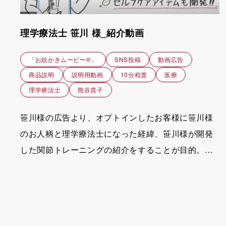
理学療法士 笹川 様_紹介動画
「お絵かきムービー®」
SNS投稿
動画広告
商品説明
説明用動画
10分程度
医療
理学療法士
熊谷貴子
笹川様の広告より、オプトインしたお客様に笹川様
のお人柄と理学療法士になった経緯、笹川様が開発
した関節トレーニングの紹介をすることが目的。
視聴者に体の不調は手術しなくても治る、セルフケ
アを習得したら自分の体は自分で治せるのだという
ことを伝えたい。