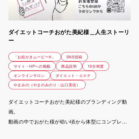
ダイエットコーチおがた美紀様＿人生ストーリ
ー
「お絵かきムービー®」
SNS投稿
サイト・HPへの掲載
商品説明
10分程度
オンラインサロン
ダイエット・エステ
やまみの（やまのみのり・山口美信）
ダイエットコーチおがた美紀様のブランディング動
画。
動画の中でおがた様が幼い頃から体型にコンプレッ
クスを持ち、数々のダイエットで失敗してきたエピ