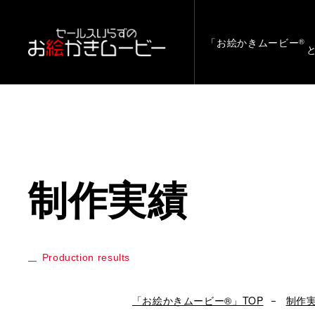
「お絵かきムービー
®
制作実績
Production results
「お絵かきムービー®」TOP
制作