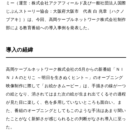
ミー（運営：株式会社アクアフィールド及び一般社団法人国際
じぶんストーリー協会：大阪府大阪市 代表 白 兆章［ハクノ
ブアキ］）は、今回、高岡ケーブルネットワーク株式会社制作
部による教育番組への導入事例を発表した。
導入の経緯
高岡ケーブルネットワーク株式会社の5月からの新番組「ＮＩ
ＮＪＡのとりこ ～明日を生きぬくヒント～」のオープニング
映像制作に際して「お絵かきムービー」は、手描きの線が一つ
の絵となり、消されてはまた次の絵が生まれ出てくるその過程
が見た目に楽しく、色を多用していないところも面白い。ま
た、番組のオープニングとしてもこのような手法はあまり聞い
たことがなく新鮮さが感じられるとの判断がなされ導入に至っ
た。