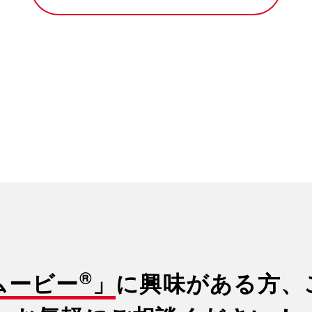
®
ムービー
」
に興味がある方、