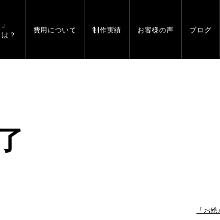
」
費用について
制作実績
お客様の声
ブログ
とは？
了
「お絵