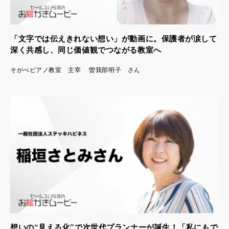
「文字では伝えきれない想い」が動画に。保護者が涙して
深く共感し、同じ価値観でつながる教室へ
そがべピアノ教室 主宰 曽我部明子 さん
想いの“見える化”で次世代プランナーが誕生！「私にもで