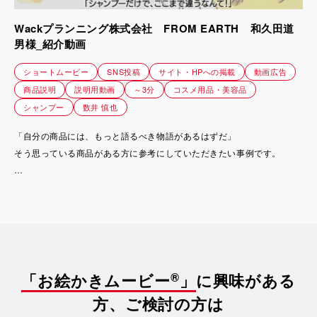
Wackプランニング株式会社 FROM EARTH 和久田道
男様_紹介動画
ショートムービー
SNS投稿
サイト・HPへの掲載
動画広告
商品説明
説明用動画
～3分
コスメ用品・美容品
シャンプー
数井 慎也
「自分の商品には、もっと語るべき物語があるはずだ」
そう思っている商品がある方に参考にしていただきたい事例です。
この動画は、“プロの心が震えるシャンプー”として話題の「MUMU G」
の商品ブランドストーリーを伝えるために制作しました。
化粧品の多くが“70%水”という常識に疑問を持ち、一滴の水も使わず、
100%有効成分だけで作られた異例のシャンプー。
主成分は、飲料レベルの安全性を持つ「フムスエキス」。髪と頭皮に栄
®
「お絵かきムービー
」
に興味がある
養をダイレクトに届けます。
方、ご検討の方は