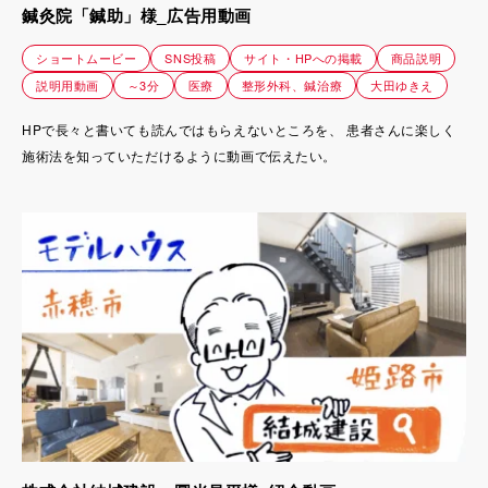
鍼灸院「鍼助」様_広告用動画
ショートムービー
SNS投稿
サイト・HPへの掲載
商品説明
説明用動画
～3分
医療
整形外科、鍼治療
大田ゆきえ
HPで長々と書いても読んではもらえないところを、 患者さんに楽しく
施術法を知っていただけるように動画で伝えたい。