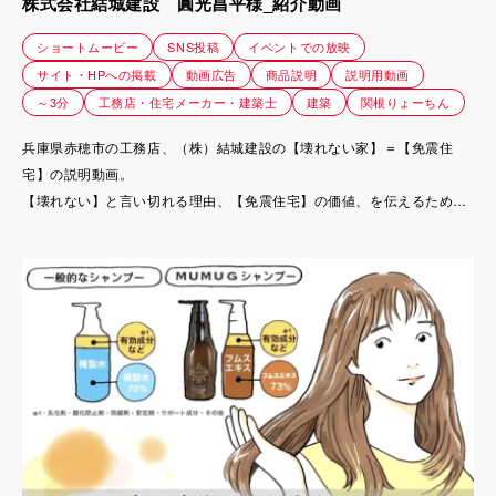
株式会社結城建設 圓光昌平様_紹介動画
ショートムービー
SNS投稿
イベントでの放映
サイト・HPへの掲載
動画広告
商品説明
説明用動画
～3分
工務店・住宅メーカー・建築士
建築
関根りょーちん
兵庫県赤穂市の工務店、（株）結城建設の【壊れない家】＝【免震住
宅】の説明動画。
【壊れない】と言い切れる理由、【免震住宅】の価値、を伝えるために
制作されました。
いつ来るかわからない地震に対し、「来る前提で備えておく未来、家」
をイメージしてもらえる動画です。