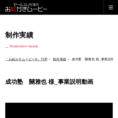
制作実績
Production results
「お絵かきムービー®」TOP
制作実績
成功塾 關雅也 様_事業説明動
成功塾 關雅也 様_事業説明動画