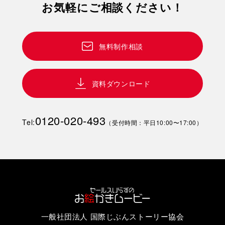
お気軽にご相談ください！
開発したのは、美容ディーラー出身の和久田さん。
「本当にお客様の悩みを解決できる商品を届けたい」――その強い思い
が、常識を覆す挑戦の原点。
無料制作相談
本動画では、美容師たちのリアルな声と、MUMU Gが生まれた背景にあ
る理念を、共感ストーリーとして描いています。
資料ダウンロード
“なぜ、これまでのシャンプーでは変わらなかったのか？”
という答えを描くために制作しました。
0120-020-493
Tel:
（受付時間：平日10:00〜17:00）
一般社団法人 国際じぶんストーリー協会