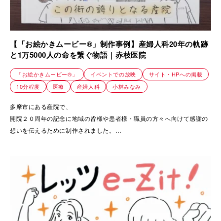
【「お絵かきムービー®」制作事例】産婦人科20年の軌跡
と1万5000人の命を繋ぐ物語｜赤枝医院
「お絵かきムービー®」
イベントでの放映
サイト・HPへの掲載
10分程度
医療
産婦人科
小林みなみ
多摩市にある産院で、
開院２０周年の記念に地域の皆様や患者様・職員の方々へ向けて感謝の
想いを伝えるために制作されました。
20年の軌跡と、その中にある変わらない想いを伝える動画です。