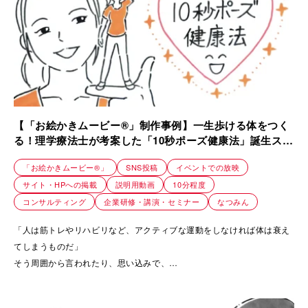
【「お絵かきムービー®」制作事例】一生歩ける体をつく
る！理学療法士が考案した「10秒ポーズ健康法」誕生スト
ーリー｜株式会社スタジオユウ
「お絵かきムービー®」
SNS投稿
イベントでの放映
サイト・HPへの掲載
説明用動画
10分程度
コンサルティング
企業研修・講演・セミナー
なつみん
「人は筋トレやリハビリなど、アクティブな運動をしなければ体は衰え
てしまうものだ」
そう周囲から言われたり、思い込みで、
できなくて辛くてもガンバッて、自分を追い込み、孤独になっている方
はとても多い。