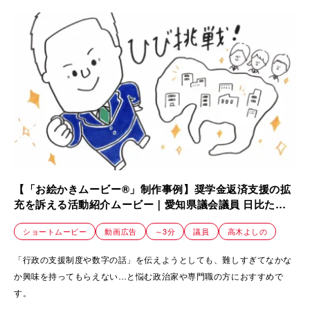
【「お絵かきムービー®」制作事例】奨学金返済支援の拡
充を訴える活動紹介ムービー｜愛知県議会議員 日比たけ
まさ様
ショートムービー
動画広告
～3分
議員
高木よしの
「行政の支援制度や数字の話」を伝えようとしても、難しすぎてなかな
か興味を持ってもらえない…と悩む政治家や専門職の方におすすめで
す。