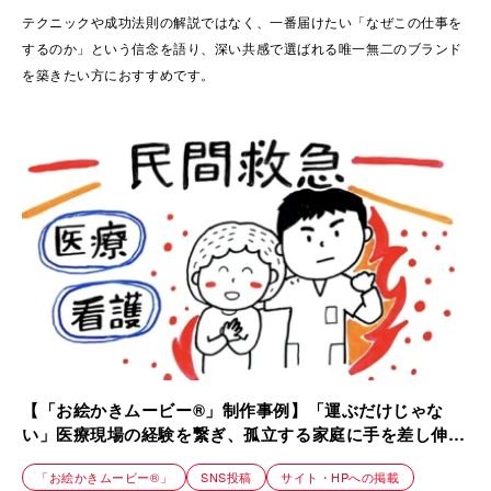
テクニックや成功法則の解説ではなく、一番届けたい「なぜこの仕事を
するのか」という信念を語り、深い共感で選ばれる唯一無二のブランド
を築きたい方におすすめです。
【「お絵かきムービー®」制作事例】「運ぶだけじゃな
い」医療現場の経験を繋ぎ、孤立する家庭に手を差し伸べ
る事業紹介動画｜町田民間救急・横浜民間救急
「お絵かきムービー®」
SNS投稿
サイト・HPへの掲載