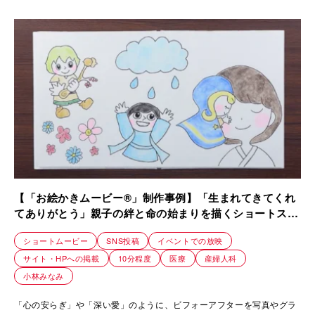
【「お絵かきムービー®」制作事例】「生まれてきてくれ
てありがとう」親子の絆と命の始まりを描くショートスト
ーリー｜赤枝医院
ショートムービー
SNS投稿
イベントでの放映
サイト・HPへの掲載
10分程度
医療
産婦人科
小林みなみ
「心の安らぎ」や「深い愛」のように、ビフォーアフターを写真やグラ