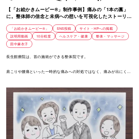
【「お絵かきムービー®」制作事例】痛みの「1本の藁」
に。整体師の信念と未病への想いを可視化したストーリー
｜長生館療院
「お絵かきムービー®」
SNS投稿
サイト・HPへの掲載
説明用動画
10分程度
ヘルスケア・健康
整体・マッサージ
田中麻衣子
長生館療院は、首の施術ができる整体院です。
肩こりや腰痛といった一時的な痛みへの対処ではなく、痛みが出にくい
身体、
つまり「未病」を維持することを大切にされています。
症状の改善には、一定の時間を要する場合もあります。
それでもなお、本気で自身の健康と向き合いたい方にこそ来院してほし
い。
その確かな想いが伝わるよう、ストーリーを設計し制作しました。