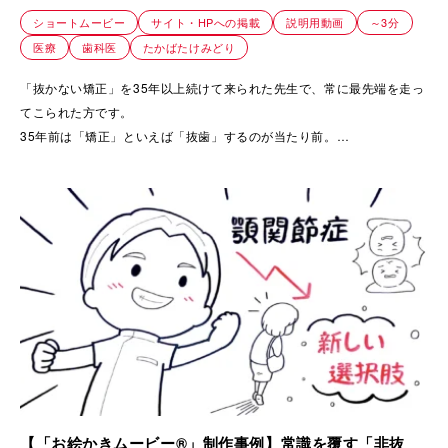
歯科
ショートムービー
サイト・HPへの掲載
説明用動画
～3分
医療
歯科医
たかばたけみどり
「抜かない矯正」を35年以上続けて来られた先生で、常に最先端を走っ
てこられた方です。
35年前は「矯正」といえば「抜歯」するのが当たり前。
周囲の反応としては「抜かずに矯正」することに否定的でした。
そんな中、患者さんのために(健康な歯を抜きたい人なんていないので)
抜かない矯正の技術を習得し、
東京を中心に大阪、広島と11店舗に広げてこられ、転勤や進学で引越し
があっても継続的に治療できるようにと、
常に患者様のために努力してきた過程を患者さんに知ってもらいたいと
いう思いで制作しました。
【「お絵かきムービー®」制作事例】常識を覆す「非抜