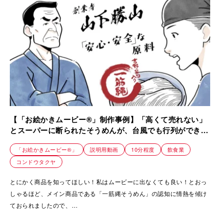
逆に、患者様を思うような成果に導けず、自分を責め、悩んでいる理学
療法士や関係者も多い。
その両者の心身を救う画期的なメソッド「10秒ポーズ」は、「体を止め
てポーズをとる」ことで「一生歩ける」土台作りができます。
今回はそれを共に拡める同志募集の目的で制作されました。
10秒ポーズを開発された、理学療法士・福田様の人を想う優しさ、強い
メッセージが、ストーリーから伝わるように工夫しました。
【「お絵かきムービー®」制作事例】「高くて売れない」
とスーパーに断られたそうめんが、台風でも行列ができる
ほど愛される理由を描いたストーリー動画｜株式会社三輪
「お絵かきムービー®」
説明用動画
10分程度
飲食業
山勝製麺
コンドウタクヤ
とにかく商品を知ってほしい！私はムービーに出なくても良い！とおっ
しゃるほど、メイン商品である「一筋縄そうめん」の認知に情熱を傾け
ておられましたので、
とことんこだわって製造されている「一筋縄そうめん」の歴史や想いを