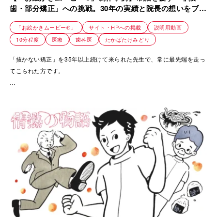
歯・部分矯正」への挑戦。30年の実績と院長の想いをブラ
ンドに変える共感ムービー｜YOU 矯正歯科
「お絵かきムービー®」
サイト・HPへの掲載
説明用動画
10分程度
医療
歯科医
たかばたけみどり
「抜かない矯正」を35年以上続けて来られた先生で、常に最先端を走っ
てこられた方です。
35年前は「矯正」といえば「抜歯」するのが当たり前。
周囲の反応としては「抜かずに矯正」することに否定的でした。
そんな中、患者さんのために(健康な歯を抜きたい人なんていないので)
抜かない矯正の技術を習得し、
東京を中心に大阪、広島と11店舗に広げてこられ、転勤や進学で引越し
があっても継続的に治療できるようにと、
常に患者様のために努力してきた過程を患者さんに知ってもらいたいと
いう思いで制作しました。