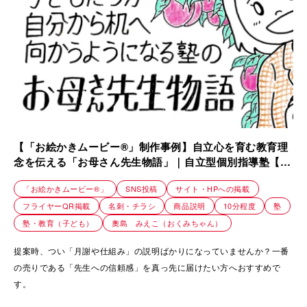
【「お絵かきムービー®」制作事例】自立心を育む教育理
念を伝える「お母さん先生物語」｜自立型個別指導塾【ホ
ープス】
「お絵かきムービー®」
SNS投稿
サイト・HPへの掲載
フライヤーQR掲載
名刺・チラシ
商品説明
10分程度
塾
塾・教育（子ども）
奧島 みえこ（おくみちゃん）
提案時、つい「月謝や仕組み」の説明ばかりになっていませんか？一番
の売りである「先生への信頼感」を真っ先に届けたい方へおすすめで
す。