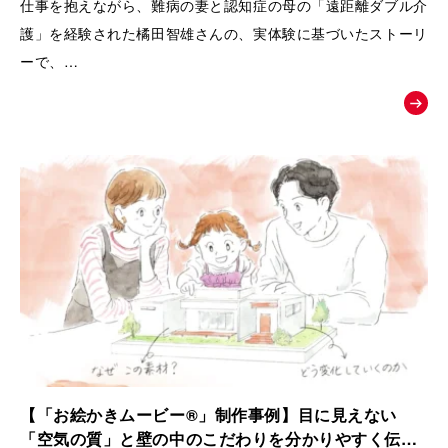
仕事を抱えながら、難病の妻と認知症の母の「遠距離ダブル介
護」を経験された橘田智雄さんの、実体験に基づいたストーリ
ーで、
働き盛りでの介護離職防止や、ケアラーのメンタルヘルスとい
う現代の重要な社会課題にスポットを当てた、啓発・相談窓口
へ繋ぐためのお絵かきムービーを制作いたしました。
【「お絵かきムービー®」制作事例】目に見えない
「空気の質」と壁の中のこだわりを分かりやすく伝え