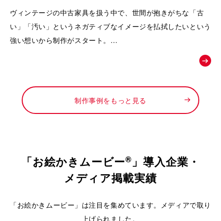
動画｜株式会社Loop
ヴィンテージの中古家具を扱う中で、世間が抱きがちな「古
い」「汚い」というネガティブなイメージを払拭したいという
強い想いから制作がスタート。
徹底したメンテナンスによって生まれる「新品以上の価値」
や、お宝と出会うワクワク感を可視化し、
「ライフスタイルの変化に合わせて、ファッションのようにイ
ンテリアも自由に楽しんでほしい」というお店からの新しい提
制作事例をもっと見る
案を形にするために依頼されました。
®
「お絵かきムービー
」導入企業・
メディア掲載実績
「お絵かきムービー」は注目を集めています。メディアで取り
上げられました。