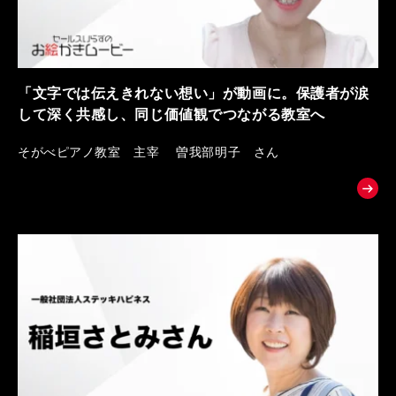
「文字では伝えきれない想い」が動画に。保護者が涙
して深く共感し、同じ価値観でつながる教室へ
そがべピアノ教室 主宰 曽我部明子 さん