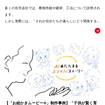
るPRムービー｜夢工房キッチンくらぶ
多くの住宅会社では、断熱性能や建材、工法について説明され
ます。
しかし実際には、「それが自分たちの暮らしにどう関係するの
か」が伝わりにくく、お客様の記憶に残りにくいという課題が
あります。
そこで本作品では、「子どもの湿疹」「夫のアレルギー」とい
う、多くの子育て世代が共感しやすい悩みを入口に設定しまし
た。
そして、家づくりを通して健康や暮らしが変化していく過程を
追体験していただくことで、
「空気の質」「見えない部分の素材」「長く快適に暮らせる家
づくり」の大切さを、感情とともに自然に理解していただける
構成になっています。
【「お絵かきムービー®」制作事例】「子供が賢く育