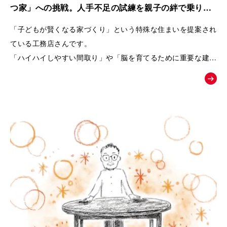
また、商品の魅力を一方的に伝えるのではなく、友人との会話
つ家」への挑戦。人手不足の試練を親子の絆で乗り越
や勉強会、構造見学会など、お客様自身が情報を集め、
えた工務店の紹介動画｜株式会社リブランド
「子どもが賢くなる家づくり」という特殊な住まいを提案され
納得しながら家づくりを進めていく流れを描くことで、企業へ
ている工務店さんです。
の信頼感も醸成できるよう設計しています。
「ハイハイしやすい間取り」や「脳を育てるために重要な建材
選び」など、
終盤では、実際のお客様の声や、会社の理念・アフターメンテ
世間一般ではまだ認知されていないことを、わかりやすくお客
ナンスまで紹介することで、
様に伝えるためムービーの制作を依頼されました。
「建てた後も安心して暮らせる」という未来をイメージできる
内容となっています。
「住むだけで家族が健やかに暮らせる家とは何か」
という価値を物語を通して伝え、共感した方が「まずは勉強会
へ参加してみよう」と自然に行動したくなることを目指した
「お絵かきムービー®︎」です。