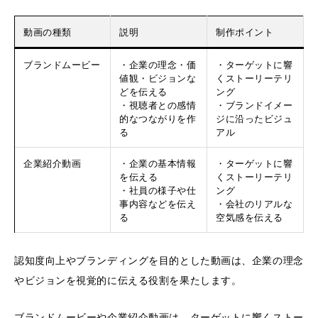
動画の種類
説明
制作ポイント
ブランドムービー
・企業の理念・価
・ターゲットに響
値観・ビジョンな
くストーリーテリ
どを伝える
ング
・視聴者との感情
・ブランドイメー
的なつながりを作
ジに沿ったビジュ
る
アル
企業紹介動画
・企業の基本情報
・ターゲットに響
を伝える
くストーリーテリ
・社員の様子や仕
ング
事内容などを伝え
・会社のリアルな
る
空気感を伝える
認知度向上やブランディングを目的とした動画は、企業の理念
やビジョンを視覚的に伝える役割を果たします。
ブランドムービーや企業紹介動画は、ターゲットに響くストー