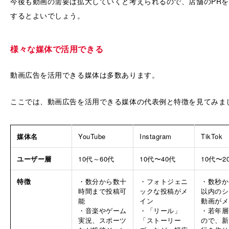
今後も動画の需要は拡大していくと考えられるので、店舗のPR
するとよいでしょう。
様々な媒体で活用できる
動画広告を活用できる媒体は多数あります。
ここでは、動画広告を活用できる媒体の代表例と特徴を見てみま
媒体名
YouTube
Instagram
TikTok
ユーザー層
10代～60代
10代〜40代
10代〜2
特徴
・数分から数十
・フォトジェニ
・数秒か
時間まで投稿可
ックな投稿がメ
以内のシ
能
イン
動画がメ
・音楽やゲーム
・「リール」
・若年層
実況、スポーツ
「ストーリー
ので、新