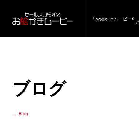
「お絵かきムービー
®
ブログ
Blog