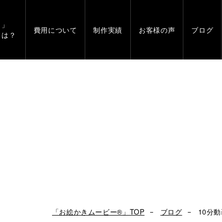
」
費用について
制作実績
お客様の声
ブログ
とは？
「お絵かきムービー®」TOP
ブログ
10分