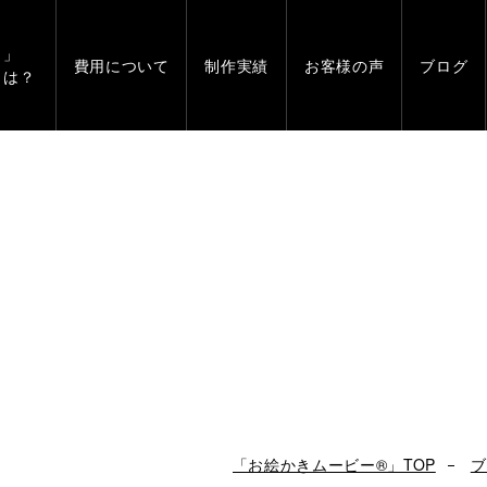
」
費用について
制作実績
お客様の声
ブログ
とは？
「お絵かきムービー®」TOP
ブ