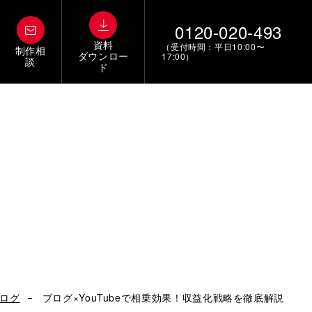
0120-020-493
資料
（受付時間：平日10:00〜
制作相
ダウンロー
17:00）
談
ド
ログ
ブログ×YouTubeで相乗効果！収益化戦略を徹底解説