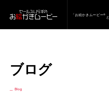
「お絵かきムービー
®
ブログ
Blog