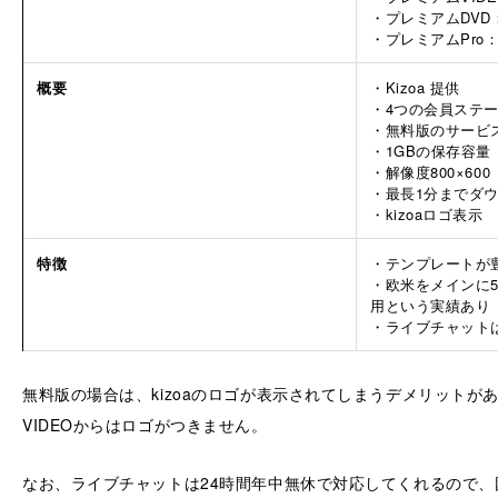
・プレミアムDVD：
・プレミアムPro：1
概要
・Kizoa 提供
・4つの会員ステ
・無料版のサー
・1GBの保存容
・解像度800×60
・最長1分までダ
・kizoaロゴ表示
特徴
・テンプレートが
・欧米をメインに5
用という実績あり
・ライブチャット
無料版の場合は、kizoaのロゴが表示されてしまうデメリットが
VIDEOからはロゴがつきません。
なお、ライブチャットは24時間年中無休で対応してくれるので