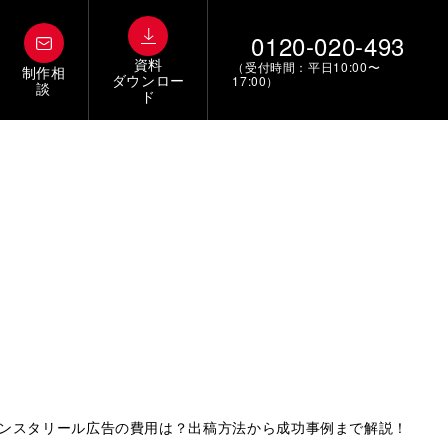
0120-020-493
資料
（受付時間：平日10:00〜
制作相
ダウンロー
17:00）
談
ド
ンスタリール広告の費用は？出稿方法から成功事例まで解説！