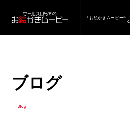
「お絵かきムービー
®
ブログ
Blog