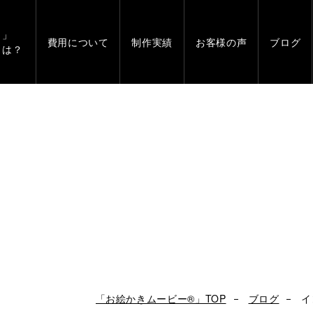
」
費用について
制作実績
お客様の声
ブログ
とは？
「お絵かきムービー®」TOP
ブログ
イ