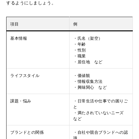
するようにしましょう。
項目
例
基本情報
・氏名（架空）
・年齢
・性別
・職業
・居住地 など
ライフスタイル
・価値観
・情報収集方法
・興味関心 など
課題・悩み
・日常生活や仕事での困りご
と
・満たされていないニーズ
など
ブランドとの関係
・自社や競合ブランドへの認
識