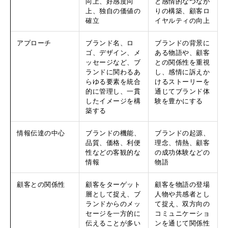
向上、好感度向
と感情的なつなが
上、独自の価値の
りの構築、顧客ロ
確立
イヤルティの向上
アプローチ
ブランド名、ロ
ブランドの背景に
ゴ、デザイン、メ
ある物語や、顧客
ッセージなど、ブ
との関係性を重視
ランドに関わるあ
し、感情に訴えか
らゆる要素を統合
けるストーリーを
的に管理し、一貫
通じてブランド体
したイメージを構
験を豊かにする
築する
情報伝達の中心
ブランドの機能、
ブランドの起源、
品質、価格、利便
理念、情熱、顧客
性などの客観的な
の成功体験などの
情報
物語
顧客との関係性
顧客をターゲット
顧客を物語の登場
層として捉え、ブ
人物や共感者とし
ランドからのメッ
て捉え、双方向の
セージを一方的に
コミュニケーショ
伝えることが多い
ンを通じて関係性