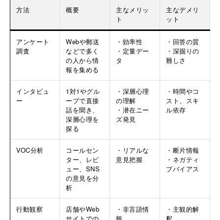
方法
概要
主なメリッ
主なデメリ
ト
ット
アンケート
Webや郵送
・効率性
・回答の質
調査
などで多く
・定量デー
・深掘りの
の人から情
タ
難しさ
報を集める
インタビュ
1対1やグル
・深層心理
・時間やコ
ー
ープで直接
の理解
スト、スキ
話を聞き、
・潜在ニー
ル依存
深層心理を
ズ発見
探る
VOC分析
コールセン
・リアルな
・断片情報
ター、レビ
意見把握
・ネガティ
ュー、SNS
ブバイアス
の意見を分
析
行動観察
店舗やWeb
・非言語情
・主観的解
サイトでの
報
釈