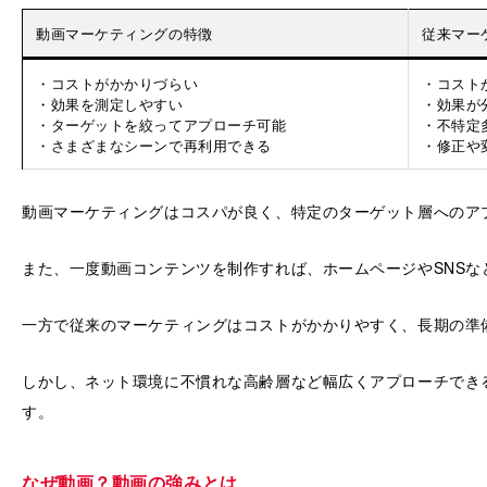
動画マーケティングの特徴
従来マー
・コストがかかりづらい
・コスト
・効果を測定しやすい
・効果が
・ターゲットを絞ってアプローチ可能
・不特定
・さまざまなシーンで再利用できる
・修正や
動画マーケティングはコスパが良く、特定のターゲット層へのア
また、一度動画コンテンツを制作すれば、ホームページやSNS
一方で従来のマーケティングはコストがかかりやすく、長期の準
しかし、ネット環境に不慣れな高齢層など幅広くアプローチでき
す。
なぜ動画？動画の強みとは