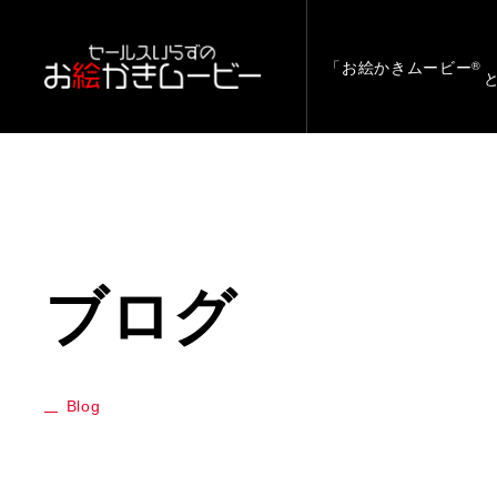
「お絵かきムービー
®
ブログ
Blog