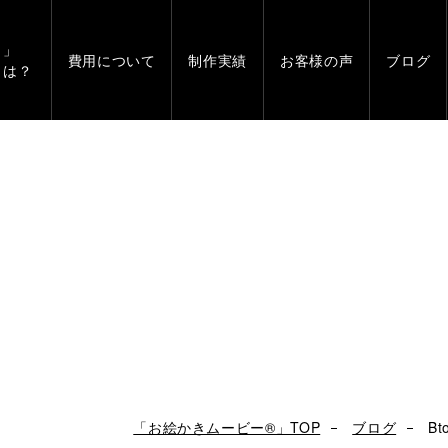
」
費用について
制作実績
お客様の声
ブログ
とは？
「お絵かきムービー®」TOP
ブログ
B