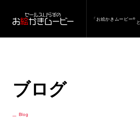
「お絵かきムービー
®
ブログ
Blog