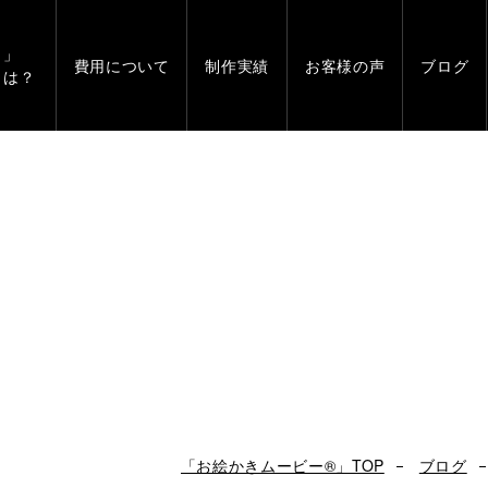
」
費用について
制作実績
お客様の声
ブログ
とは？
「お絵かきムービー®」TOP
ブログ