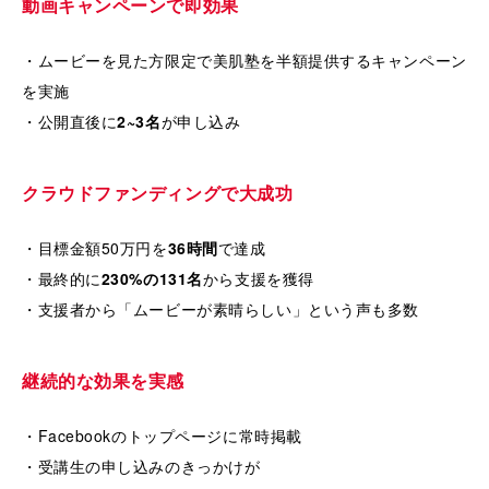
動画キャンペーンで即効果
・ムービーを見た方限定で美肌塾を半額提供するキャンペーン
を実施
・公開直後に
2~3名
が申し込み
クラウドファンディングで大成功
・目標金額50万円を
36時間
で達成
・最終的に
230%の131名
から支援を獲得
・支援者から「ムービーが素晴らしい」という声も多数
継続的な効果を実感
・Facebookのトップページに常時掲載
・受講生の申し込みのきっかけが