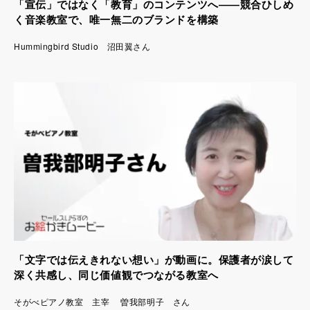
「宣伝」ではなく「教育」のコンテンツへ――競合ひしめ
く音楽教室で、唯一無二のブランドを構築
Hummingbird Studio 沼田翼さん
「文字では伝えきれない想い」が動画に。保護者が涙して
深く共感し、同じ価値観でつながる教室へ
そがべピアノ教室 主宰 曽我部明子 さん