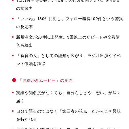
1.5万再生を突破。これまでの通常動画と比べ、約40倍
の拡散力
「いいね」180件に対し、フォロー獲得102件という驚異
の反応率
新規注文が20件以上発生。3回以上のリピートや全巻購
入も続出
「食育の人」としての認知が広がり、ラジオ出演やイベ
ント依頼を獲得
「お絵かきムービー」の良さ
実績や知名度がなくても、自分らしさや「想い」が深く
届く
自分で語るのではなく「第三者の視点」だからこそ興味
を持たれる