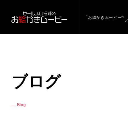
「お絵かきムービー
®
ブログ
Blog