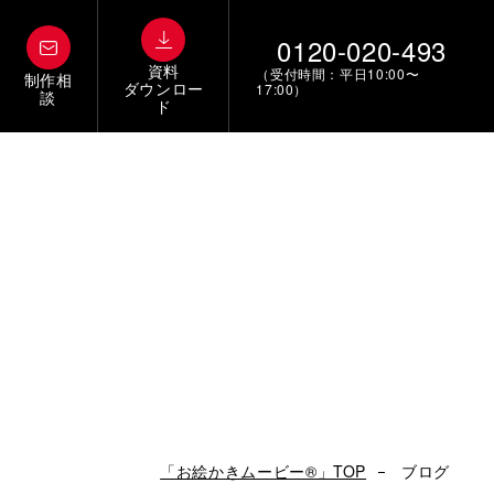
0120-020-493
資料
（受付時間：平日10:00〜
制作相
ダウンロー
17:00）
談
ド
「お絵かきムービー®」TOP
ブログ