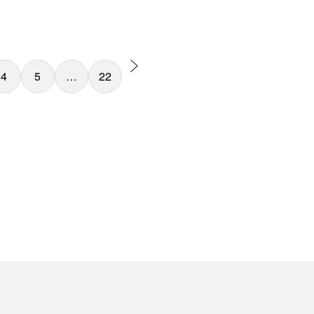
4
5
…
22