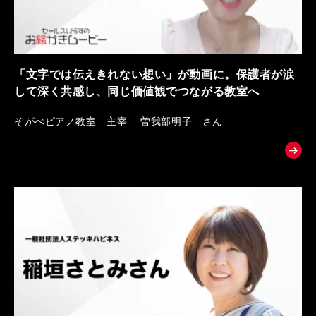
「文字では伝えきれない想い」が動画に。保護者が涙
して深く共感し、同じ価値観でつながる教室へ
そがべピアノ教室 主宰 曽我部明子 さん