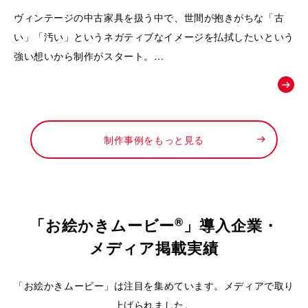
動画｜株式会社Loop
ヴィンテージの中古家具を扱う中で、世間が抱きがちな「古
い」「汚い」というネガティブなイメージを払拭したいという
強い想いから制作がスタート。
徹底したメンテナンスによって生まれる「新品以上の価値」
や、お宝と出会うワクワク感を可視化し、
「ライフスタイルの変化に合わせて、ファッションのようにイ
ンテリアも自由に楽しんでほしい」というお店からの新しい提
制作事例をもっと見る
案を形にするために依頼されました。
®
「お絵かきムービー
」導入企業・
メディア掲載実績
「お絵かきムービー」は注目を集めています。メディアで取り
上げられました。