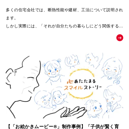
るPRムービー｜夢工房キッチンくらぶ
多くの住宅会社では、断熱性能や建材、工法について説明され
ます。
しかし実際には、「それが自分たちの暮らしにどう関係するの
か」が伝わりにくく、お客様の記憶に残りにくいという課題が
あります。
そこで本作品では、「子どもの湿疹」「夫のアレルギー」とい
う、多くの子育て世代が共感しやすい悩みを入口に設定しまし
た。
そして、家づくりを通して健康や暮らしが変化していく過程を
追体験していただくことで、
「空気の質」「見えない部分の素材」「長く快適に暮らせる家
づくり」の大切さを、感情とともに自然に理解していただける
構成になっています。
【「お絵かきムービー®」制作事例】「子供が賢く育