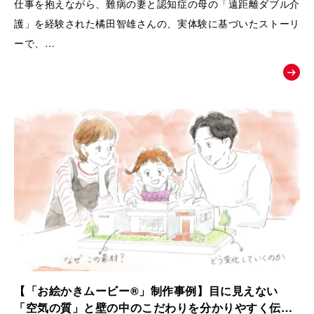
仕事を抱えながら、難病の妻と認知症の母の「遠距離ダブル介
護」を経験された橘田智雄さんの、実体験に基づいたストーリ
ーで、
働き盛りでの介護離職防止や、ケアラーのメンタルヘルスとい
う現代の重要な社会課題にスポットを当てた、啓発・相談窓口
へ繋ぐためのお絵かきムービーを制作いたしました。
【「お絵かきムービー®」制作事例】目に見えない
「空気の質」と壁の中のこだわりを分かりやすく伝え