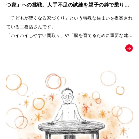
また、商品の魅力を一方的に伝えるのではなく、友人との会話
つ家」への挑戦。人手不足の試練を親子の絆で乗り越
や勉強会、構造見学会など、お客様自身が情報を集め、
えた工務店の紹介動画｜株式会社リブランド
「子どもが賢くなる家づくり」という特殊な住まいを提案され
納得しながら家づくりを進めていく流れを描くことで、企業へ
ている工務店さんです。
の信頼感も醸成できるよう設計しています。
「ハイハイしやすい間取り」や「脳を育てるために重要な建材
選び」など、
終盤では、実際のお客様の声や、会社の理念・アフターメンテ
世間一般ではまだ認知されていないことを、わかりやすくお客
ナンスまで紹介することで、
様に伝えるためムービーの制作を依頼されました。
「建てた後も安心して暮らせる」という未来をイメージできる
内容となっています。
「住むだけで家族が健やかに暮らせる家とは何か」
という価値を物語を通して伝え、共感した方が「まずは勉強会
へ参加してみよう」と自然に行動したくなることを目指した
「お絵かきムービー®︎」です。