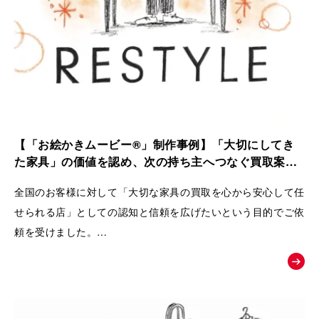
【「お絵かきムービー®」制作事例】「大切にしてき
た家具」の価値を認め、次の持ち主へつなぐ買取案内
動画｜株式会社 Loop
全国のお客様に対して「大切な家具の買取を心から安心して任
せられる店」としての認知と信頼を広げたいという目的でご依
頼を受けました。
ただの中古品として買い叩くのではなく、家具が持つ歴史やお
客様の思い入れまでを丁寧に扱い、
次の愛用者へと橋渡しをするRestyleならではの独自のこだわ
りとおもてなしの姿勢を広く理解してもらうために動画が制作