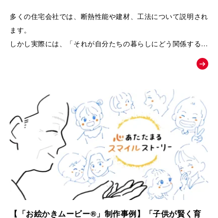
るPRムービー｜夢工房キッチンくらぶ
多くの住宅会社では、断熱性能や建材、工法について説明され
ます。
しかし実際には、「それが自分たちの暮らしにどう関係するの
か」が伝わりにくく、お客様の記憶に残りにくいという課題が
あります。
そこで本作品では、「子どもの湿疹」「夫のアレルギー」とい
う、多くの子育て世代が共感しやすい悩みを入口に設定しまし
た。
そして、家づくりを通して健康や暮らしが変化していく過程を
追体験していただくことで、
「空気の質」「見えない部分の素材」「長く快適に暮らせる家
づくり」の大切さを、感情とともに自然に理解していただける
構成になっています。
【「お絵かきムービー®」制作事例】「子供が賢く育