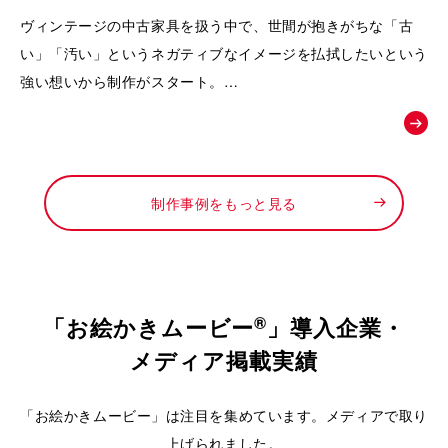
動画｜株式会社Loop
ヴィンテージの中古家具を扱う中で、世間が抱きがちな「古
い」「汚い」というネガティブなイメージを払拭したいという
強い想いから制作がスタート。
徹底したメンテナンスによって生まれる「新品以上の価値」
や、お宝と出会うワクワク感を可視化し、
「ライフスタイルの変化に合わせて、ファッションのようにイ
ンテリアも自由に楽しんでほしい」というお店からの新しい提
制作事例をもっと見る
案を形にするために依頼されました。
®
「お絵かきムービー
」導入企業・
メディア掲載実績
「お絵かきムービー」は注目を集めています。メディアで取り
上げられました。