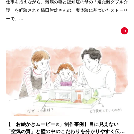
仕事を抱えながら、難病の妻と認知症の母の「遠距離ダブル介
護」を経験された橘田智雄さんの、実体験に基づいたストーリ
ーで、
働き盛りでの介護離職防止や、ケアラーのメンタルヘルスとい
う現代の重要な社会課題にスポットを当てた、啓発・相談窓口
へ繋ぐためのお絵かきムービーを制作いたしました。
【「お絵かきムービー®」制作事例】目に見えない
「空気の質」と壁の中のこだわりを分かりやすく伝え