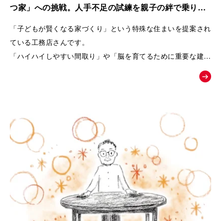
また、商品の魅力を一方的に伝えるのではなく、友人との会話
つ家」への挑戦。人手不足の試練を親子の絆で乗り越
や勉強会、構造見学会など、お客様自身が情報を集め、
えた工務店の紹介動画｜株式会社リブランド
「子どもが賢くなる家づくり」という特殊な住まいを提案され
納得しながら家づくりを進めていく流れを描くことで、企業へ
ている工務店さんです。
の信頼感も醸成できるよう設計しています。
「ハイハイしやすい間取り」や「脳を育てるために重要な建材
選び」など、
終盤では、実際のお客様の声や、会社の理念・アフターメンテ
世間一般ではまだ認知されていないことを、わかりやすくお客
ナンスまで紹介することで、
様に伝えるためムービーの制作を依頼されました。
「建てた後も安心して暮らせる」という未来をイメージできる
内容となっています。
「住むだけで家族が健やかに暮らせる家とは何か」
という価値を物語を通して伝え、共感した方が「まずは勉強会
へ参加してみよう」と自然に行動したくなることを目指した
「お絵かきムービー®︎」です。