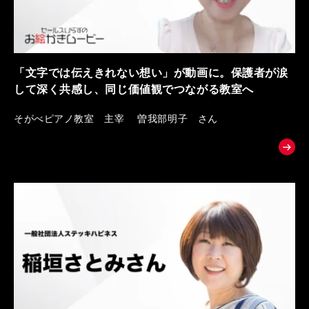
「文字では伝えきれない想い」が動画に。保護者が涙
して深く共感し、同じ価値観でつながる教室へ
そがべピアノ教室 主宰 曽我部明子 さん