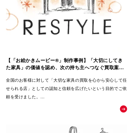
【「お絵かきムービー®」制作事例】「大切にしてき
た家具」の価値を認め、次の持ち主へつなぐ買取案内
動画｜株式会社 Loop
全国のお客様に対して「大切な家具の買取を心から安心して任
せられる店」としての認知と信頼を広げたいという目的でご依
頼を受けました。
ただの中古品として買い叩くのではなく、家具が持つ歴史やお
客様の思い入れまでを丁寧に扱い、
次の愛用者へと橋渡しをするRestyleならではの独自のこだわ
りとおもてなしの姿勢を広く理解してもらうために動画が制作