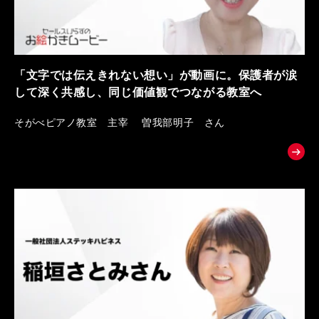
「文字では伝えきれない想い」が動画に。保護者が涙
して深く共感し、同じ価値観でつながる教室へ
そがべピアノ教室 主宰 曽我部明子 さん