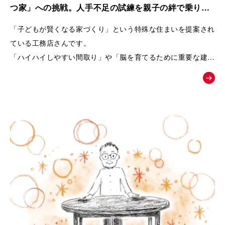
また、商品の魅力を一方的に伝えるのではなく、友人との会話
つ家」への挑戦。人手不足の試練を親子の絆で乗り越
や勉強会、構造見学会など、お客様自身が情報を集め、
えた工務店の紹介動画｜株式会社リブランド
「子どもが賢くなる家づくり」という特殊な住まいを提案され
納得しながら家づくりを進めていく流れを描くことで、企業へ
ている工務店さんです。
の信頼感も醸成できるよう設計しています。
「ハイハイしやすい間取り」や「脳を育てるために重要な建材
選び」など、
終盤では、実際のお客様の声や、会社の理念・アフターメンテ
世間一般ではまだ認知されていないことを、わかりやすくお客
ナンスまで紹介することで、
様に伝えるためムービーの制作を依頼されました。
「建てた後も安心して暮らせる」という未来をイメージできる
内容となっています。
「住むだけで家族が健やかに暮らせる家とは何か」
という価値を物語を通して伝え、共感した方が「まずは勉強会
へ参加してみよう」と自然に行動したくなることを目指した
「お絵かきムービー®︎」です。