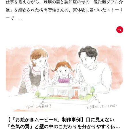
仕事を抱えながら、難病の妻と認知症の母の「遠距離ダブル介
護」を経験された橘田智雄さんの、実体験に基づいたストーリ
ーで、
働き盛りでの介護離職防止や、ケアラーのメンタルヘルスとい
う現代の重要な社会課題にスポットを当てた、啓発・相談窓口
へ繋ぐためのお絵かきムービーを制作いたしました。
【「お絵かきムービー®」制作事例】目に見えない
「空気の質」と壁の中のこだわりを分かりやすく伝え