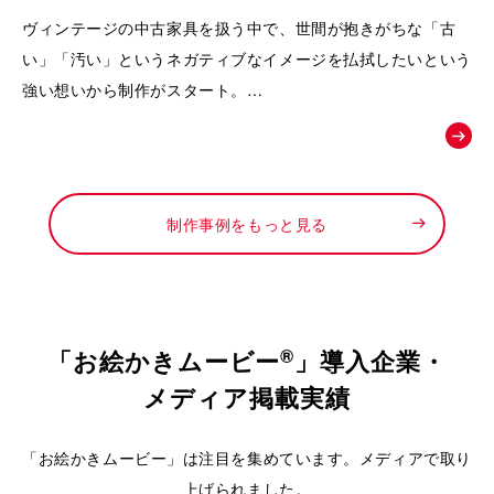
動画｜株式会社Loop
ヴィンテージの中古家具を扱う中で、世間が抱きがちな「古
い」「汚い」というネガティブなイメージを払拭したいという
強い想いから制作がスタート。
徹底したメンテナンスによって生まれる「新品以上の価値」
や、お宝と出会うワクワク感を可視化し、
「ライフスタイルの変化に合わせて、ファッションのようにイ
ンテリアも自由に楽しんでほしい」というお店からの新しい提
制作事例をもっと見る
案を形にするために依頼されました。
®
「お絵かきムービー
」導入企業・
メディア掲載実績
「お絵かきムービー」は注目を集めています。メディアで取り
上げられました。