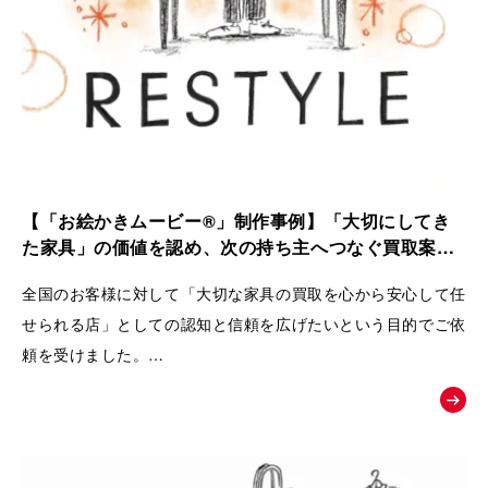
【「お絵かきムービー®」制作事例】「大切にしてき
た家具」の価値を認め、次の持ち主へつなぐ買取案内
動画｜株式会社 Loop
全国のお客様に対して「大切な家具の買取を心から安心して任
せられる店」としての認知と信頼を広げたいという目的でご依
頼を受けました。
ただの中古品として買い叩くのではなく、家具が持つ歴史やお
客様の思い入れまでを丁寧に扱い、
次の愛用者へと橋渡しをするRestyleならではの独自のこだわ
りとおもてなしの姿勢を広く理解してもらうために動画が制作