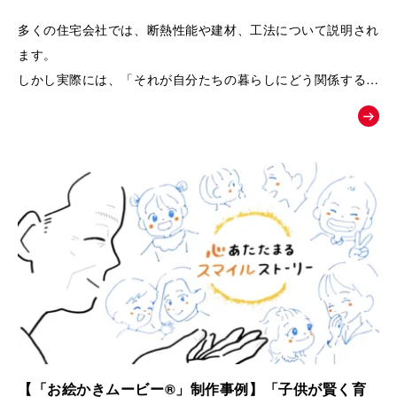
るPRムービー｜夢工房キッチンくらぶ
多くの住宅会社では、断熱性能や建材、工法について説明され
ます。
しかし実際には、「それが自分たちの暮らしにどう関係するの
か」が伝わりにくく、お客様の記憶に残りにくいという課題が
あります。
そこで本作品では、「子どもの湿疹」「夫のアレルギー」とい
う、多くの子育て世代が共感しやすい悩みを入口に設定しまし
た。
そして、家づくりを通して健康や暮らしが変化していく過程を
追体験していただくことで、
「空気の質」「見えない部分の素材」「長く快適に暮らせる家
づくり」の大切さを、感情とともに自然に理解していただける
構成になっています。
【「お絵かきムービー®」制作事例】「子供が賢く育