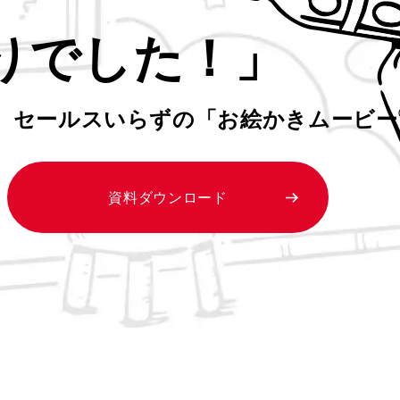
りでした！」
、
セールスいらずの「お絵かきムービー
資料ダウンロード