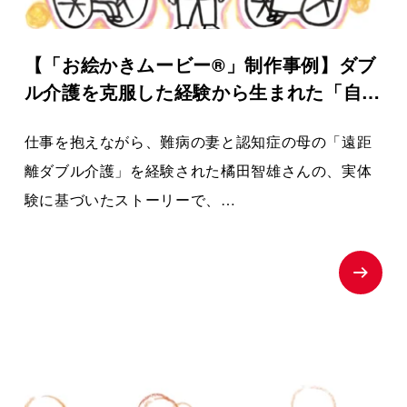
【「お絵かきムービー®」制作事例】ダブ
ル介護を克服した経験から生まれた「自分
らしく生きる介護」ストーリー｜ケアラー
仕事を抱えながら、難病の妻と認知症の母の「遠距
ズケア
離ダブル介護」を経験された橘田智雄さんの、実体
験に基づいたストーリーで、
働き盛りでの介護離職防止や、ケアラーのメンタル
ヘルスという現代の重要な社会課題にスポットを当
てた、啓発・相談窓口へ繋ぐためのお絵かきムービ
ーを制作いたしました。