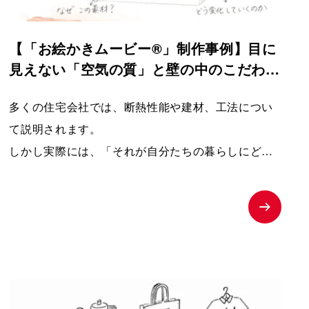
【「お絵かきムービー®」制作事例】目に
見えない「空気の質」と壁の中のこだわり
を分かりやすく伝えるPRムービー｜夢工
多くの住宅会社では、断熱性能や建材、工法につい
房キッチンくらぶ
て説明されます。
しかし実際には、「それが自分たちの暮らしにどう
関係するのか」が伝わりにくく、お客様の記憶に残
りにくいという課題があります。
そこで本作品では、「子どもの湿疹」「夫のアレル
ギー」という、多くの子育て世代が共感しやすい悩
みを入口に設定しました。
そして、家づくりを通して健康や暮らしが変化して