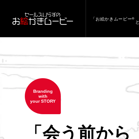
「お絵かきムービー
®
Branding
with
your STORY
「会う前から