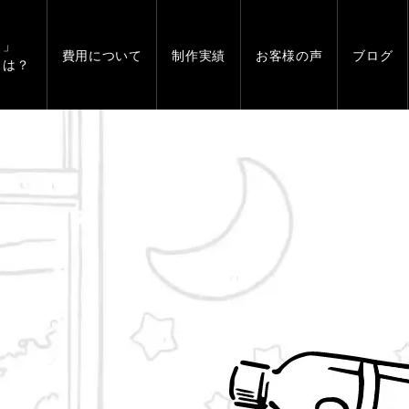
」
費用について
制作実績
お客様の声
ブログ
とは？