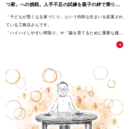
また、商品の魅力を一方的に伝えるのではなく、友人との会話
つ家」への挑戦。人手不足の試練を親子の絆で乗り越
や勉強会、構造見学会など、お客様自身が情報を集め、
えた工務店の紹介動画｜株式会社リブランド
「子どもが賢くなる家づくり」という特殊な住まいを提案され
納得しながら家づくりを進めていく流れを描くことで、企業へ
ている工務店さんです。
の信頼感も醸成できるよう設計しています。
「ハイハイしやすい間取り」や「脳を育てるために重要な建材
選び」など、
終盤では、実際のお客様の声や、会社の理念・アフターメンテ
世間一般ではまだ認知されていないことを、わかりやすくお客
ナンスまで紹介することで、
様に伝えるためムービーの制作を依頼されました。
「建てた後も安心して暮らせる」という未来をイメージできる
内容となっています。
「住むだけで家族が健やかに暮らせる家とは何か」
という価値を物語を通して伝え、共感した方が「まずは勉強会
へ参加してみよう」と自然に行動したくなることを目指した
「お絵かきムービー®︎」です。