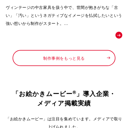
動画｜株式会社Loop
ヴィンテージの中古家具を扱う中で、世間が抱きがちな「古
い」「汚い」というネガティブなイメージを払拭したいという
強い想いから制作がスタート。
徹底したメンテナンスによって生まれる「新品以上の価値」
や、お宝と出会うワクワク感を可視化し、
「ライフスタイルの変化に合わせて、ファッションのようにイ
ンテリアも自由に楽しんでほしい」というお店からの新しい提
制作事例をもっと見る
案を形にするために依頼されました。
®
「お絵かきムービー
」導入企業・
メディア掲載実績
「お絵かきムービー」は注目を集めています。メディアで取り
上げられました。