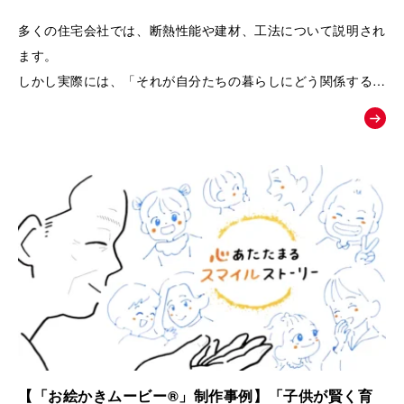
るPRムービー｜夢工房キッチンくらぶ
多くの住宅会社では、断熱性能や建材、工法について説明され
ます。
しかし実際には、「それが自分たちの暮らしにどう関係するの
か」が伝わりにくく、お客様の記憶に残りにくいという課題が
あります。
そこで本作品では、「子どもの湿疹」「夫のアレルギー」とい
う、多くの子育て世代が共感しやすい悩みを入口に設定しまし
た。
そして、家づくりを通して健康や暮らしが変化していく過程を
追体験していただくことで、
「空気の質」「見えない部分の素材」「長く快適に暮らせる家
づくり」の大切さを、感情とともに自然に理解していただける
構成になっています。
【「お絵かきムービー®」制作事例】「子供が賢く育