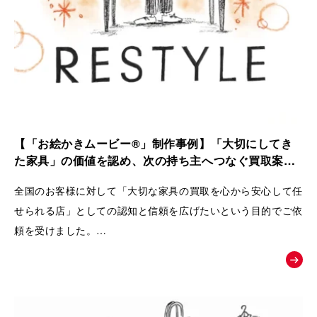
【「お絵かきムービー®」制作事例】「大切にしてき
た家具」の価値を認め、次の持ち主へつなぐ買取案内
動画｜株式会社 Loop
全国のお客様に対して「大切な家具の買取を心から安心して任
せられる店」としての認知と信頼を広げたいという目的でご依
頼を受けました。
ただの中古品として買い叩くのではなく、家具が持つ歴史やお
客様の思い入れまでを丁寧に扱い、
次の愛用者へと橋渡しをするRestyleならではの独自のこだわ
りとおもてなしの姿勢を広く理解してもらうために動画が制作