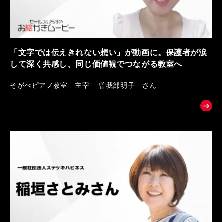
「文字では伝えきれない想い」が動画に。保護者が涙
して深く共感し、同じ価値観でつながる教室へ
そがべピアノ教室 主宰 曽我部明子 さん