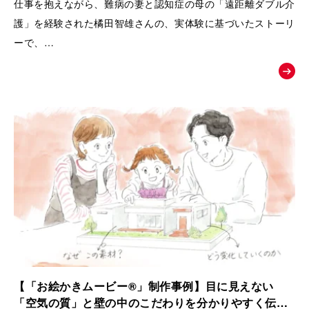
仕事を抱えながら、難病の妻と認知症の母の「遠距離ダブル介
護」を経験された橘田智雄さんの、実体験に基づいたストーリ
ーで、
働き盛りでの介護離職防止や、ケアラーのメンタルヘルスとい
う現代の重要な社会課題にスポットを当てた、啓発・相談窓口
へ繋ぐためのお絵かきムービーを制作いたしました。
【「お絵かきムービー®」制作事例】目に見えない
「空気の質」と壁の中のこだわりを分かりやすく伝え