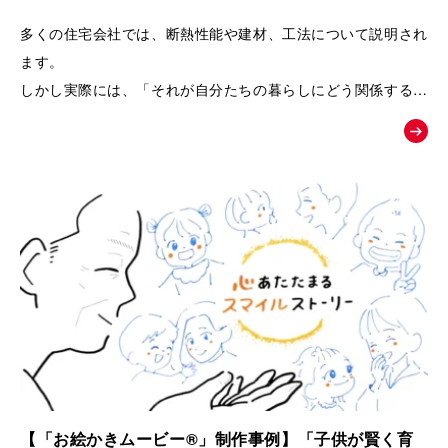
るPRムービー｜夢工房キッチンくらぶ
多くの住宅会社では、断熱性能や建材、工法について説明され
ます。
しかし実際には、「それが自分たちの暮らしにどう関係するの
か」が伝わりにくく、お客様の記憶に残りにくいという課題が
あります。
そこで本作品では、「子どもの湿疹」「夫のアレルギー」とい
う、多くの子育て世代が共感しやすい悩みを入口に設定しまし
た。
そして、家づくりを通して健康や暮らしが変化していく過程を
追体験していただくことで、
「空気の質」「見えない部分の素材」「長く快適に暮らせる家
づくり」の大切さを、感情とともに自然に理解していただける
構成になっています。
【「お絵かきムービー®」制作事例】「子供が賢く育