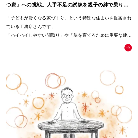
また、商品の魅力を一方的に伝えるのではなく、友人との会話
つ家」への挑戦。人手不足の試練を親子の絆で乗り越
や勉強会、構造見学会など、お客様自身が情報を集め、
えた工務店の紹介動画｜株式会社リブランド
「子どもが賢くなる家づくり」という特殊な住まいを提案され
納得しながら家づくりを進めていく流れを描くことで、企業へ
ている工務店さんです。
の信頼感も醸成できるよう設計しています。
「ハイハイしやすい間取り」や「脳を育てるために重要な建材
選び」など、
終盤では、実際のお客様の声や、会社の理念・アフターメンテ
世間一般ではまだ認知されていないことを、わかりやすくお客
ナンスまで紹介することで、
様に伝えるためムービーの制作を依頼されました。
「建てた後も安心して暮らせる」という未来をイメージできる
内容となっています。
「住むだけで家族が健やかに暮らせる家とは何か」
という価値を物語を通して伝え、共感した方が「まずは勉強会
へ参加してみよう」と自然に行動したくなることを目指した
「お絵かきムービー®︎」です。