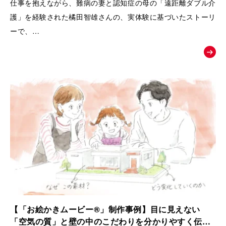
仕事を抱えながら、難病の妻と認知症の母の「遠距離ダブル介
護」を経験された橘田智雄さんの、実体験に基づいたストーリ
ーで、
働き盛りでの介護離職防止や、ケアラーのメンタルヘルスとい
う現代の重要な社会課題にスポットを当てた、啓発・相談窓口
へ繋ぐためのお絵かきムービーを制作いたしました。
【「お絵かきムービー®」制作事例】目に見えない
「空気の質」と壁の中のこだわりを分かりやすく伝え