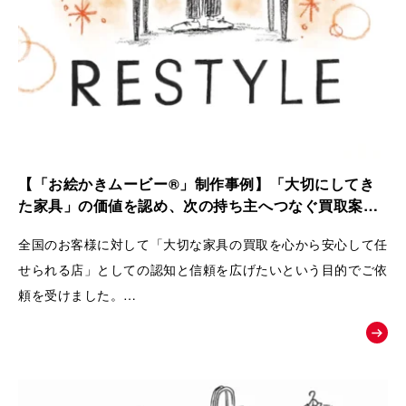
【「お絵かきムービー®」制作事例】「大切にしてき
た家具」の価値を認め、次の持ち主へつなぐ買取案内
動画｜株式会社 Loop
全国のお客様に対して「大切な家具の買取を心から安心して任
せられる店」としての認知と信頼を広げたいという目的でご依
頼を受けました。
ただの中古品として買い叩くのではなく、家具が持つ歴史やお
客様の思い入れまでを丁寧に扱い、
次の愛用者へと橋渡しをするRestyleならではの独自のこだわ
りとおもてなしの姿勢を広く理解してもらうために動画が制作