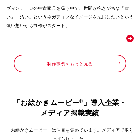
動画｜株式会社Loop
ヴィンテージの中古家具を扱う中で、世間が抱きがちな「古
い」「汚い」というネガティブなイメージを払拭したいという
強い想いから制作がスタート。
徹底したメンテナンスによって生まれる「新品以上の価値」
や、お宝と出会うワクワク感を可視化し、
「ライフスタイルの変化に合わせて、ファッションのようにイ
ンテリアも自由に楽しんでほしい」というお店からの新しい提
制作事例をもっと見る
案を形にするために依頼されました。
®
「お絵かきムービー
」導入企業・
メディア掲載実績
「お絵かきムービー」は注目を集めています。メディアで取り
上げられました。