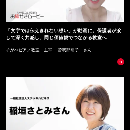
「文字では伝えきれない想い」が動画に。保護者が涙
して深く共感し、同じ価値観でつながる教室へ
そがべピアノ教室 主宰 曽我部明子 さん