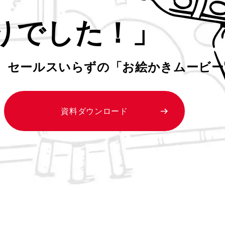
りでした！」
、
セールスいらずの「お絵かきムービー
資料ダウンロード