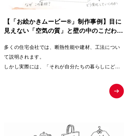
【「お絵かきムービー®」制作事例】目に
見えない「空気の質」と壁の中のこだわり
を分かりやすく伝えるPRムービー｜夢工
多くの住宅会社では、断熱性能や建材、工法につい
房キッチンくらぶ
て説明されます。
しかし実際には、「それが自分たちの暮らしにどう
関係するのか」が伝わりにくく、お客様の記憶に残
りにくいという課題があります。
そこで本作品では、「子どもの湿疹」「夫のアレル
ギー」という、多くの子育て世代が共感しやすい悩
みを入口に設定しました。
そして、家づくりを通して健康や暮らしが変化して