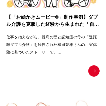
【「お絵かきムービー®」制作事例】ダブ
ル介護を克服した経験から生まれた「自分
らしく生きる介護」ストーリー｜ケアラー
仕事を抱えながら、難病の妻と認知症の母の「遠距
ズケア
離ダブル介護」を経験された橘田智雄さんの、実体
験に基づいたストーリーで、
働き盛りでの介護離職防止や、ケアラーのメンタル
ヘルスという現代の重要な社会課題にスポットを当
てた、啓発・相談窓口へ繋ぐためのお絵かきムービ
ーを制作いたしました。