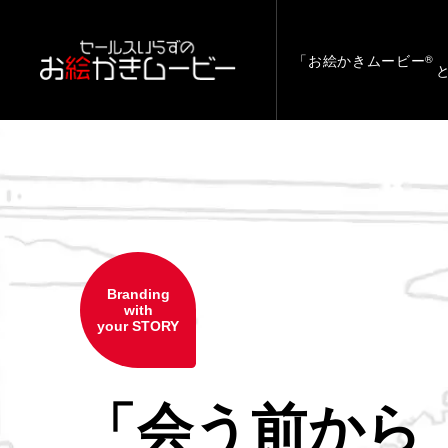
「お絵かきムービー
®
Branding
with
your STORY
「会う前から