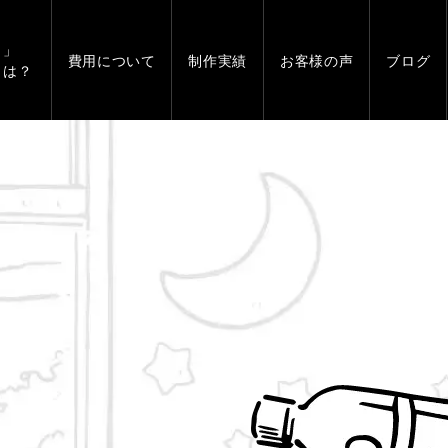
」
費用について
制作実績
お客様の声
ブログ
とは？